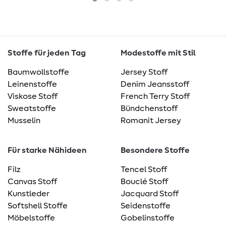
Stoffe für jeden Tag
Modestoffe mit Stil
Baumwollstoffe
Jersey Stoff
Leinenstoffe
Denim Jeansstoff
Viskose Stoff
French Terry Stoff
Sweatstoffe
Bündchenstoff
Musselin
Romanit Jersey
Für starke Nähideen
Besondere Stoffe
Filz
Tencel Stoff
Canvas Stoff
Bouclé Stoff
Kunstleder
Jacquard Stoff
Softshell Stoffe
Seidenstoffe
Möbelstoffe
Gobelinstoffe