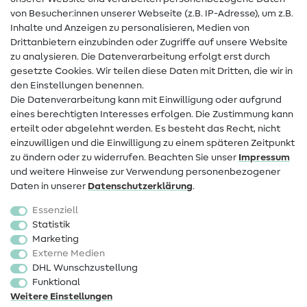
Hilfe & Kontakt
von Besucher:innen unserer Webseite (z.B. IP-Adresse), um z.B.
Inhalte und Anzeigen zu personalisieren, Medien von
Drittanbietern einzubinden oder Zugriffe auf unsere Website
Kontakt
zu analysieren. Die Datenverarbeitung erfolgt erst durch
Infos zum Betreiberwechsel
gesetzte Cookies. Wir teilen diese Daten mit Dritten, die wir in
den Einstellungen benennen.
FAQ
Die Datenverarbeitung kann mit Einwilligung oder aufgrund
eines berechtigten Interesses erfolgen. Die Zustimmung kann
Widerrufsrecht
erteilt oder abgelehnt werden. Es besteht das Recht, nicht
Beliebt
einzuwilligen und die Einwilligung zu einem späteren Zeitpunkt
zu ändern oder zu widerrufen. Beachten Sie unser
Impressum
und weitere Hinweise zur Verwendung personenbezogener
Stoffe
Daten in unserer
Daten­schutz­erklärung
.
Nähzubehör
Essenziell
Sale
Statistik
Marketing
Schnittmuster
Externe Medien
DHL Wunschzustellung
Funktional
Weitere Einstellungen