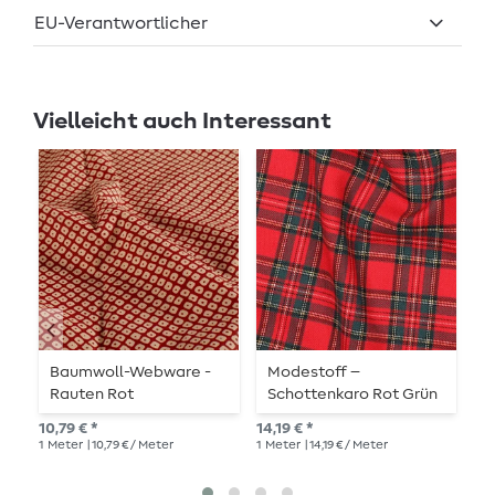
EU-Verantwortlicher
Vielleicht auch Interessant
Baumwoll-Webware -
Modestoff –
W
Rauten Rot
Schottenkaro Rot Grün
11,
10,79 € *
14,19 € *
1
Me
1
Meter
| 10,79 € / Meter
1
Meter
| 14,19 € / Meter