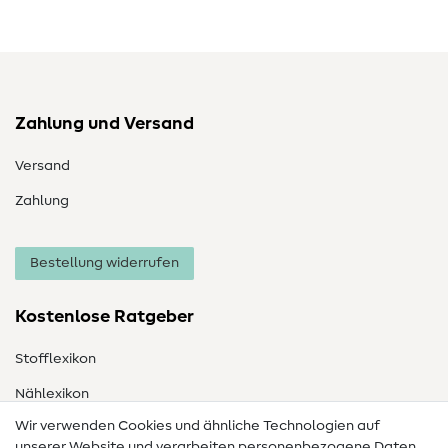
Zahlung und Versand
Versand
Zahlung
Bestellung widerrufen
Kostenlose Ratgeber
Stofflexikon
Nählexikon
Wir verwenden Cookies und ähnliche Technologien auf
Nähanleitungen
unserer Website und verarbeiten personenbezogene Daten