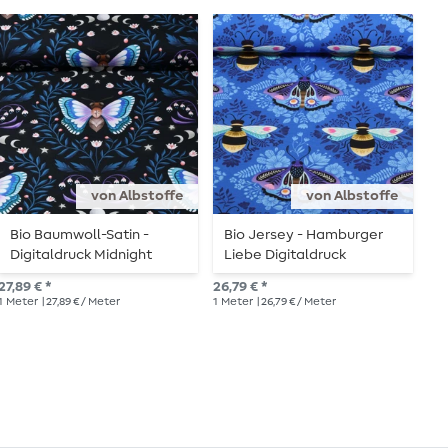
von Albstoffe
von Albstoffe
Bio Baumwoll-Satin -
Bio Jersey - Hamburger
B
Digitaldruck Midnight
Liebe Digitaldruck
N
Moth Schwarz Blau
Beetles & Bugs Bees and
27,89 € *
26,79 € *
UVP
Friends Blau
1
Meter
| 27,89 € / Meter
1
Meter
| 26,79 € / Meter
1
Me