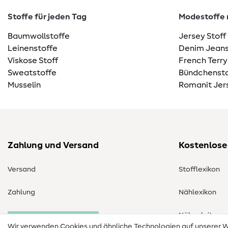
Stoffe für jeden Tag
Modestoffe m
Baumwollstoffe
Jersey Stoff
Leinenstoffe
Denim Jeans
Viskose Stoff
French Terry
Sweatstoffe
Bündchensto
Musselin
Romanit Jer
Zahlung und Versand
Kostenlose
Versand
Stofflexikon
Zahlung
Nählexikon
Nähanleitung
Bestellung widerrufen
Wir verwenden Cookies und ähnliche Technologien auf unserer