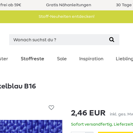
rei ab 59€
Gratis Nähanleitungen
30 Tage 
Stoff-Neuheiten entdecken!
ster
Stoffreste
Sale
Inspiration
Liebli
kelblau B16
2,46 EUR
inkl. ges. M
Sofort versandfertig, Lieferzei