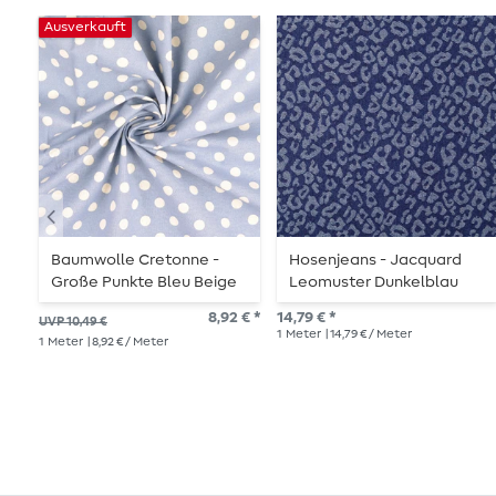
Ausverkauft
Baumwolle Cretonne -
Hosenjeans - Jacquard
Große Punkte Bleu Beige
Leomuster Dunkelblau
Wash
Extrabreit
8,92 € *
14,79 € *
UVP 10,49 €
1
Meter
| 14,79 € / Meter
1
Meter
| 8,92 € / Meter