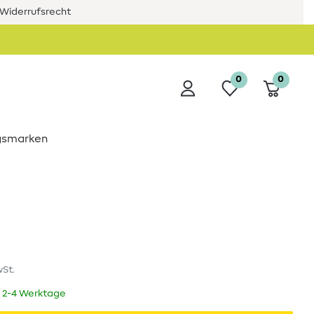
Widerrufsrecht
0
0
ngsmarken
wSt.
t 2-4 Werktage