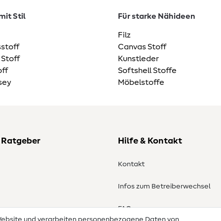
it Stil
Für starke Nähideen
Filz
stoff
Canvas Stoff
 Stoff
Kunstleder
ff
Softshell Stoffe
sey
Möbelstoffe
 Ratgeber
Hilfe & Kontakt
Kontakt
Infos zum Betreiberwechsel
en
FAQ
 Website und verarbeiten personenbezogene Daten von