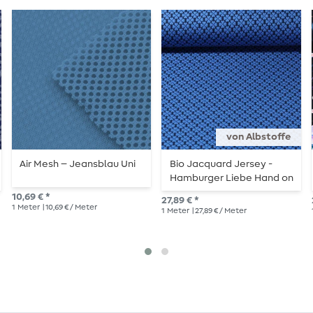
von Albstoffe
Air Mesh – Jeansblau Uni
Bio Jacquard Jersey -
Hamburger Liebe Hand on
Hearts Lucky Knit Blau
10,69 € *
27,89 € *
1
Meter
| 10,69 € / Meter
1
Meter
| 27,89 € / Meter