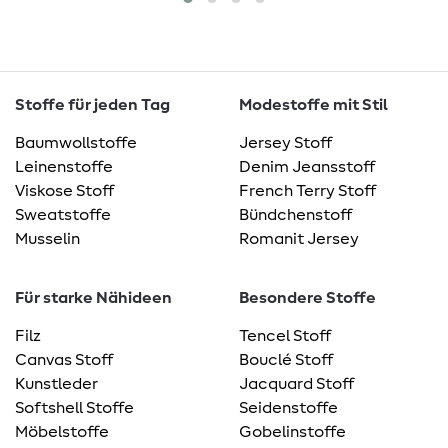
Stoffe für jeden Tag
Modestoffe mit Stil
Baumwollstoffe
Jersey Stoff
Leinenstoffe
Denim Jeansstoff
Viskose Stoff
French Terry Stoff
Sweatstoffe
Bündchenstoff
Musselin
Romanit Jersey
Für starke Nähideen
Besondere Stoffe
Filz
Tencel Stoff
Canvas Stoff
Bouclé Stoff
Kunstleder
Jacquard Stoff
Softshell Stoffe
Seidenstoffe
Möbelstoffe
Gobelinstoffe