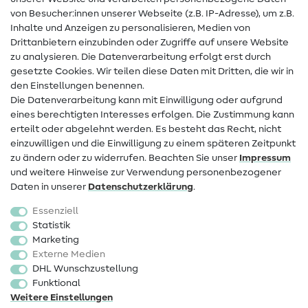
Hilfe & Kontakt
von Besucher:innen unserer Webseite (z.B. IP-Adresse), um z.B.
Inhalte und Anzeigen zu personalisieren, Medien von
Drittanbietern einzubinden oder Zugriffe auf unsere Website
Kontakt
zu analysieren. Die Datenverarbeitung erfolgt erst durch
Infos zum Betreiberwechsel
gesetzte Cookies. Wir teilen diese Daten mit Dritten, die wir in
den Einstellungen benennen.
FAQ
Die Datenverarbeitung kann mit Einwilligung oder aufgrund
eines berechtigten Interesses erfolgen. Die Zustimmung kann
Widerrufsrecht
erteilt oder abgelehnt werden. Es besteht das Recht, nicht
Beliebt
einzuwilligen und die Einwilligung zu einem späteren Zeitpunkt
zu ändern oder zu widerrufen. Beachten Sie unser
Impressum
und weitere Hinweise zur Verwendung personenbezogener
Stoffe
Daten in unserer
Daten­schutz­erklärung
.
Nähzubehör
Essenziell
Sale
Statistik
Marketing
Schnittmuster
Externe Medien
DHL Wunschzustellung
Funktional
Weitere Einstellungen