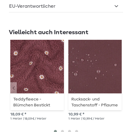
EU-Verantwortlicher
Vielleicht auch Interessant
Teddyfleece -
Rucksack- und
B
Blümchen Bestickt
Taschenstoff - Pflaume
T
Rosenholz
18,09 € *
10,99 € *
10,
1
Meter
| 18,09 € / Meter
1
Meter
| 10,99 € / Meter
1
Me