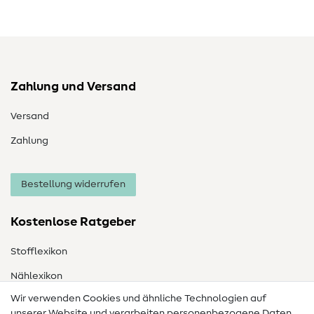
Zahlung und Versand
Versand
Zahlung
Bestellung widerrufen
Kostenlose Ratgeber
Stofflexikon
Nählexikon
Wir verwenden Cookies und ähnliche Technologien auf
Nähanleitungen
unserer Website und verarbeiten personenbezogene Daten