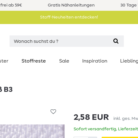
rei ab 59€
Gratis Nähanleitungen
30 Tage 
Stoff-Neuheiten entdecken!
ster
Stoffreste
Sale
Inspiration
Liebli
ß B3
2,58 EUR
inkl. ges. M
Sofort versandfertig, Lieferzei