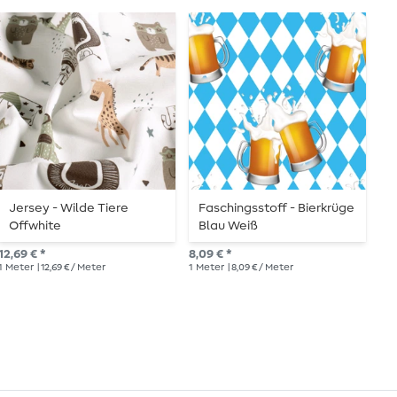
Jersey - Wilde Tiere
Faschingsstoff - Bierkrüge
C
Offwhite
Blau Weiß
4
12,69 € *
8,09 € *
16,
1
Meter
| 12,69 € / Meter
1
Meter
| 8,09 € / Meter
1
Me