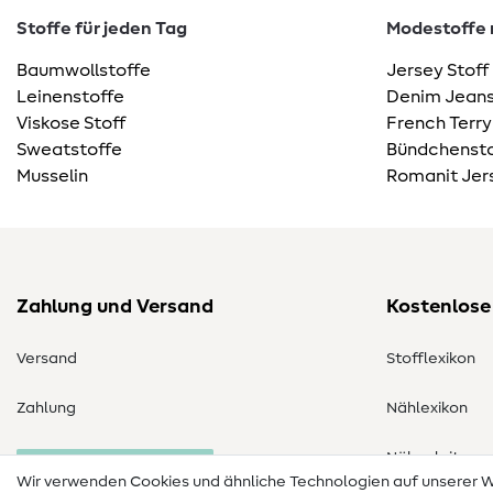
Stoffe für jeden Tag
Modestoffe m
Baumwollstoffe
Jersey Stoff
Leinenstoffe
Denim Jeans
Viskose Stoff
French Terry
Sweatstoffe
Bündchensto
Musselin
Romanit Jer
Zahlung und Versand
Kostenlose
Versand
Stofflexikon
Zahlung
Nählexikon
Nähanleitung
Bestellung widerrufen
Wir verwenden Cookies und ähnliche Technologien auf unserer