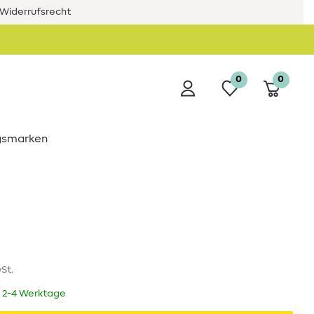
Widerrufsrecht
0
0
ngsmarken
wSt.
t 2-4 Werktage