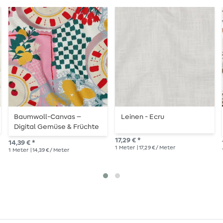
Baumwoll-Canvas –
Leinen - Ecru
Digital Gemüse & Früchte
Ecru
17,29 € *
14,39 € *
1
Meter
| 17,29 € / Meter
1
Meter
| 14,39 € / Meter