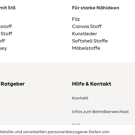
it Stil
Für starke Nähideen
Filz
stoff
Canvas Stoff
 Stoff
Kunstleder
ff
Softshell Stoffe
sey
Möbelstoffe
 Ratgeber
Hilfe & Kontakt
Kontakt
Infos zum Betreiberwechsel
en
FAQ
 Website und verarbeiten personenbezogene Daten von