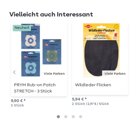
Vielleicht auch Interessant
Neuheit
Viele Farben
Viele Farben
PRYM Rub-on Patch
Wildleder Flicken
Z
STRETCH - 3 Stück
-
5,94 € *
9,90 € *
4,2
2
Stück
| 2,97 € / Stück
3
Stück