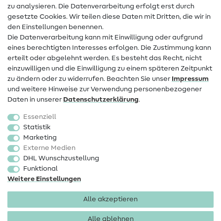
zu analysieren. Die Datenverarbeitung erfolgt erst durch
Infos zum Betreiberwechsel
gesetzte Cookies. Wir teilen diese Daten mit Dritten, die wir in
den Einstellungen benennen.
FAQ
Die Datenverarbeitung kann mit Einwilligung oder aufgrund
eines berechtigten Interesses erfolgen. Die Zustimmung kann
Widerrufsrecht
erteilt oder abgelehnt werden. Es besteht das Recht, nicht
Beliebt
einzuwilligen und die Einwilligung zu einem späteren Zeitpunkt
zu ändern oder zu widerrufen. Beachten Sie unser
Impressum
und weitere Hinweise zur Verwendung personenbezogener
Stoffe
Daten in unserer
Daten­schutz­erklärung
.
Nähzubehör
Essenziell
Sale
Statistik
Marketing
Schnittmuster
Externe Medien
DHL Wunschzustellung
Funktional
Weitere Einstellungen
Alle akzeptieren
Impressum
Datenschutz
AGB
Widerrufsbelehrung
Alle ablehnen