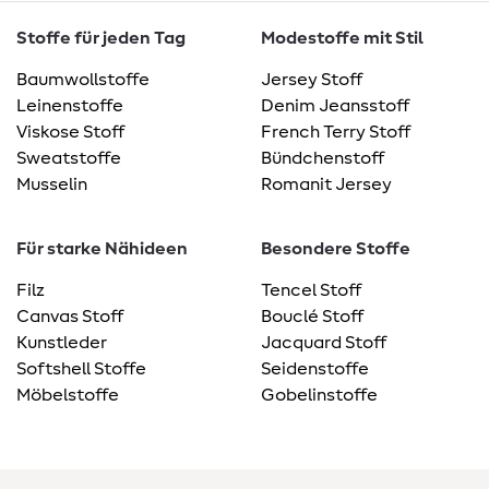
Stoffe für jeden Tag
Modestoffe mit Stil
Baumwollstoffe
Jersey Stoff
Leinenstoffe
Denim Jeansstoff
Viskose Stoff
French Terry Stoff
Sweatstoffe
Bündchenstoff
Musselin
Romanit Jersey
Für starke Nähideen
Besondere Stoffe
Filz
Tencel Stoff
Canvas Stoff
Bouclé Stoff
Kunstleder
Jacquard Stoff
Softshell Stoffe
Seidenstoffe
Möbelstoffe
Gobelinstoffe