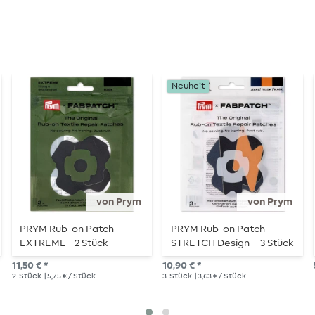
Neuheit
von Prym
von Prym
PRYM Rub-on Patch
PRYM Rub-on Patch
EXTREME - 2 Stück
STRETCH Design – 3 Stück
– Wolke/Blitz
11,50 € *
10,90 € *
2
Stück
| 5,75 € / Stück
3
Stück
| 3,63 € / Stück