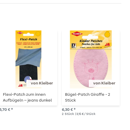
von Kleiber
von Kleiber
Flexi-Patch zum innen
Bügel-Patch Giraffe - 2
F
Aufbügeln – jeans dunkel
Stück
s
R
5,70 € *
6,30 € *
5,7
2
Stück
| 3,15 € / Stück
3
M