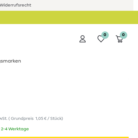
Widerrufsrecht
0
0
ngsmarken
wSt.
(
Grundpreis
1,05 € / Stück
)
t 2-4 Werktage