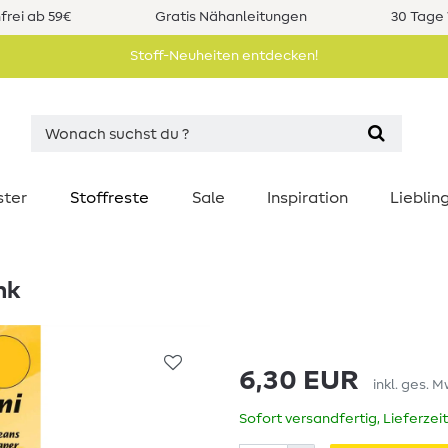
rei ab 59€
Gratis Nähanleitungen
30 Tage 
Stoff-Neuheiten entdecken!
ster
Stoffreste
Sale
Inspiration
Liebli
nk
6,30 EUR
inkl. ges. M
Sofort versandfertig, Lieferzei