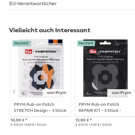
EU-Verantwortlicher
Vielleicht auch Interessant
Neuheit
Neuheit
von Prym
von Prym
PRYM Rub-on Patch
PRYM Rub-on Patch
STRETCH Design – 3 Stück
REPAIR KIT - 3 Stück -
– Wolke/Blitz
schwarz
10,90 € *
12,90 € *
3
Stück
| 3,63 € / Stück
3
Stück
| 4,30 € / Stück