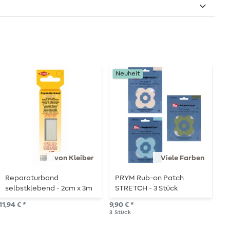
Neuheit
von Kleiber
Viele Farben
Reparaturband
PRYM Rub-on Patch
W
selbstklebend - 2cm x 3m
STRETCH - 3 Stück
5,9
11,94 € *
9,90 € *
2
S
3
Stück