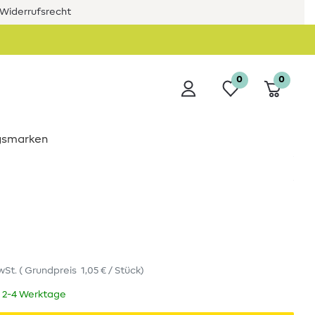
Widerrufsrecht
0
0
ngsmarken
wSt.
(
Grundpreis
1,05 € / Stück
)
t 2-4 Werktage