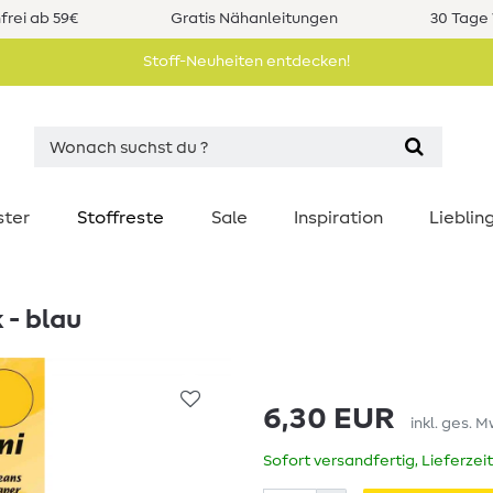
rei ab 59€
Gratis Nähanleitungen
30 Tage 
Stoff-Neuheiten entdecken!
ster
Stoffreste
Sale
Inspiration
Liebli
 - blau
6,30 EUR
inkl. ges. M
Sofort versandfertig, Lieferzei