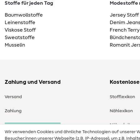
Stoffe für jeden Tag
Modestoffe m
Baumwollstoffe
Jersey Stoff
Leinenstoffe
Denim Jeans
Viskose Stoff
French Terry
Sweatstoffe
Bündchensto
Musselin
Romanit Jer
Zahlung und Versand
Kostenlose
Versand
Stofflexikon
Zahlung
Nählexikon
Nähanleitung
Bestellung widerrufen
Wir verwenden Cookies und ähnliche Technologien auf unserer
Besucher:innen unserer Webseite (z.B. IP-Adresse), um z.B. Inhal