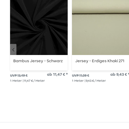
Bambus Jersey - Schwarz
Jersey - Erdiges Khaki 271
ab 11,47 € *
ab 9,43 € 
UVP 13,49 €
UVP 11,09 €
1
Meter
| 11,47 € / Meter
1
Meter
| 9,43 € / Meter