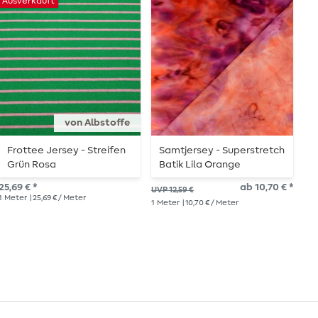
Ausverkauft
von Albstoffe
Frottee Jersey - Streifen
Samtjersey - Superstretch
J
Grün Rosa
Batik Lila Orange
25,69 € *
ab 10,70 € *
UVP
UVP 12,59 €
1
Meter
| 25,69 € / Meter
1
Me
1
Meter
| 10,70 € / Meter