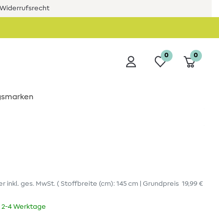
Widerrufsrecht
0
0
ngsmarken
er
inkl. ges. MwSt.
( Stoffbreite (cm): 145 cm | Grundpreis
19,99 €
t 2-4 Werktage