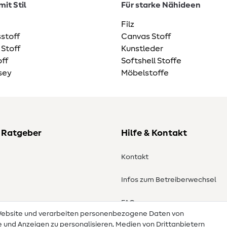
it Stil
Für starke Nähideen
Filz
stoff
Canvas Stoff
 Stoff
Kunstleder
ff
Softshell Stoffe
sey
Möbelstoffe
 Ratgeber
Hilfe & Kontakt
Kontakt
Infos zum Betreiberwechsel
en
FAQ
 Website und verarbeiten personenbezogene Daten von
te und Anzeigen zu personalisieren, Medien von Drittanbietern
Widerrufsrecht