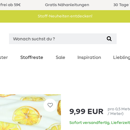
rei ab 59€
Gratis Nähanleitungen
30 Tage 
Stoff-Neuheiten entdecken!
ster
Stoffreste
Sale
Inspiration
Liebli
pro
0,5
Met
9,99 EUR
/ Meter
)
Sofort versandfertig, Lieferzei