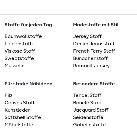
Stoffe für jeden Tag
Modestoffe mit Stil
Baumwollstoffe
Jersey Stoff
Leinenstoffe
Denim Jeansstoff
Viskose Stoff
French Terry Stoff
Sweatstoffe
Bündchenstoff
Musselin
Romanit Jersey
Für starke Nähideen
Besondere Stoffe
Filz
Tencel Stoff
Canvas Stoff
Bouclé Stoff
Kunstleder
Jacquard Stoff
Softshell Stoffe
Seidenstoffe
Möbelstoffe
Gobelinstoffe