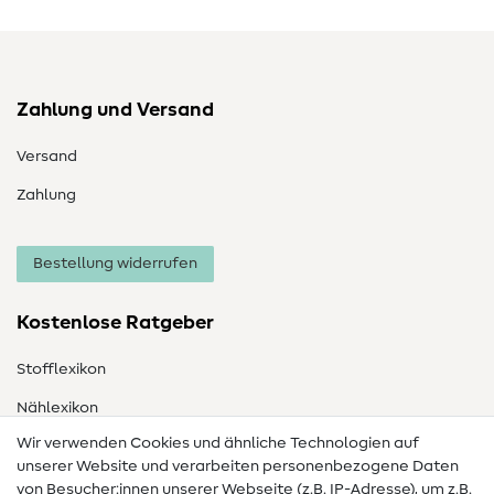
Zahlung und Versand
Versand
Zahlung
Bestellung widerrufen
Kostenlose Ratgeber
Stofflexikon
Nählexikon
Wir verwenden Cookies und ähnliche Technologien auf
Nähanleitungen
unserer Website und verarbeiten personenbezogene Daten
von Besucher:innen unserer Webseite (z.B. IP-Adresse), um z.B.
Hilfe & Kontakt