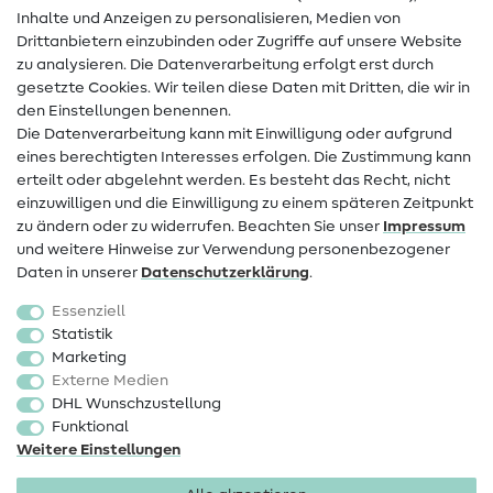
Inhalte und Anzeigen zu personalisieren, Medien von
Drittanbietern einzubinden oder Zugriffe auf unsere Website
Kontakt
zu analysieren. Die Datenverarbeitung erfolgt erst durch
Infos zum Betreiberwechsel
gesetzte Cookies. Wir teilen diese Daten mit Dritten, die wir in
den Einstellungen benennen.
FAQ
Die Datenverarbeitung kann mit Einwilligung oder aufgrund
eines berechtigten Interesses erfolgen. Die Zustimmung kann
Widerrufsrecht
erteilt oder abgelehnt werden. Es besteht das Recht, nicht
Beliebt
einzuwilligen und die Einwilligung zu einem späteren Zeitpunkt
zu ändern oder zu widerrufen. Beachten Sie unser
Impressum
und weitere Hinweise zur Verwendung personenbezogener
Stoffe
Daten in unserer
Daten­schutz­erklärung
.
Nähzubehör
Essenziell
Sale
Statistik
Marketing
Schnittmuster
Externe Medien
DHL Wunschzustellung
Funktional
Weitere Einstellungen