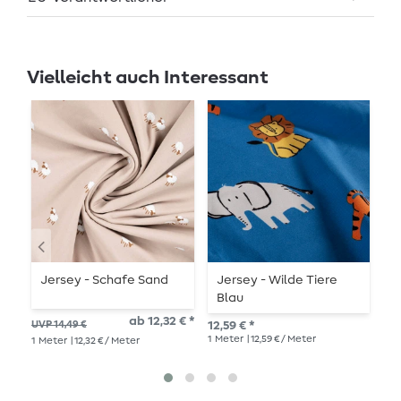
Vielleicht auch Interessant
-
Jersey - Schafe Sand
Jersey - Wilde Tiere
J
Blau
M
ab 12,32 € *
UVP 14,49 €
12,59 € *
UVP
1
Meter
| 12,59 € / Meter
1
Meter
| 12,32 € / Meter
1
Me