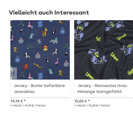
Vielleicht auch Interessant
Jersey - Bunte Safaritiere
Jersey - Rennautos Grau
Jeansblau
Melange Garngefärbt
14,19 € *
15,69 € *
1
Meter
| 14,19 € / Meter
1
Meter
| 15,69 € / Meter