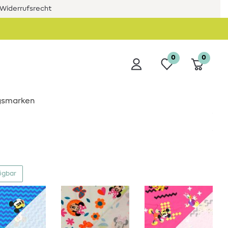
Widerrufsrecht
0
0
ngsmarken
ügbar