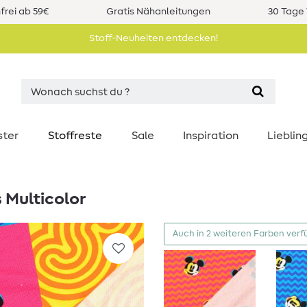
rei ab 59€
Gratis Nähanleitungen
30 Tage 
Stoff-Neuheiten entdecken!
ster
Stoffreste
Sale
Inspiration
Liebli
 Multicolor
Auch in 2 weiteren Farben verf