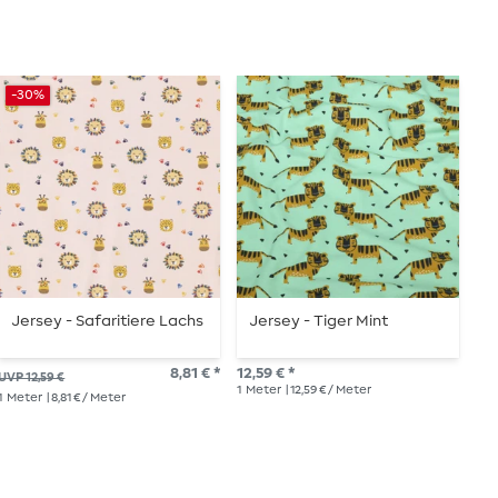
-30%
Jersey - Safaritiere Lachs
Jersey - Tiger Mint
J
8,81 € *
12,59 € *
14,
UVP 12,59 €
1
Meter
| 12,59 € / Meter
1
Me
1
Meter
| 8,81 € / Meter