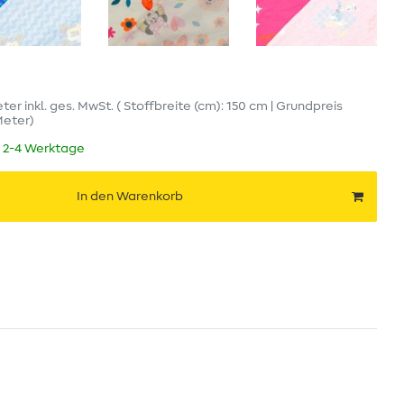
eter
inkl. ges. MwSt.
( Stoffbreite (cm): 150 cm | Grundpreis
 Meter
)
t 2-4 Werktage
In den Warenkorb