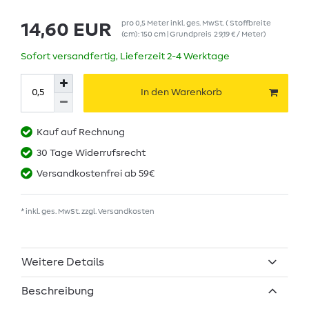
pro
0,5
Meter
inkl. ges. MwSt.
( Stoffbreite
14,60 EUR
(cm): 150 cm | Grundpreis
29,19 € / Meter
)
Sofort versandfertig, Lieferzeit 2-4 Werktage
In den Warenkorb
Kauf auf Rechnung
30 Tage Widerrufsrecht
Versandkostenfrei ab 59€
* inkl. ges. MwSt. zzgl.
Versandkosten
Weitere Details
Beschreibung