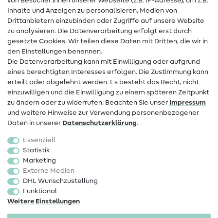
von Besucher:innen unserer Webseite (z.B. IP-Adresse), um z.B.
Hilfe & Kontakt
Inhalte und Anzeigen zu personalisieren, Medien von
Drittanbietern einzubinden oder Zugriffe auf unsere Website
Kontakt
zu analysieren. Die Datenverarbeitung erfolgt erst durch
Infos zum Betreiberwechsel
gesetzte Cookies. Wir teilen diese Daten mit Dritten, die wir in
den Einstellungen benennen.
FAQ
Die Datenverarbeitung kann mit Einwilligung oder aufgrund
eines berechtigten Interesses erfolgen. Die Zustimmung kann
Widerrufsrecht
erteilt oder abgelehnt werden. Es besteht das Recht, nicht
Beliebt
einzuwilligen und die Einwilligung zu einem späteren Zeitpunkt
zu ändern oder zu widerrufen. Beachten Sie unser
Impressum
und weitere Hinweise zur Verwendung personenbezogener
Stoffe
Daten in unserer
Daten­schutz­erklärung
.
Nähzubehör
Essenziell
Sale
Statistik
Marketing
Schnittmuster
Externe Medien
DHL Wunschzustellung
Funktional
Weitere Einstellungen