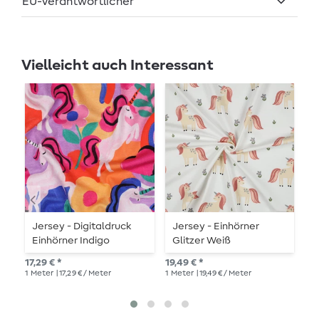
EU-Verantwortlicher
Vielleicht auch Interessant
Jersey - Digitaldruck
Jersey - Einhörner
J
Einhörner Indigo
Glitzer Weiß
R
Garngefärbt
17,29 € *
19,49 € *
20,
1
Meter
| 17,29 € / Meter
1
Meter
| 19,49 € / Meter
1
Me