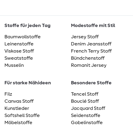
Stoffe für jeden Tag
Modestoffe mit Stil
Baumwollstoffe
Jersey Stoff
Leinenstoffe
Denim Jeansstoff
Viskose Stoff
French Terry Stoff
Sweatstoffe
Bündchenstoff
Musselin
Romanit Jersey
Für starke Nähideen
Besondere Stoffe
Filz
Tencel Stoff
Canvas Stoff
Bouclé Stoff
Kunstleder
Jacquard Stoff
Softshell Stoffe
Seidenstoffe
Möbelstoffe
Gobelinstoffe