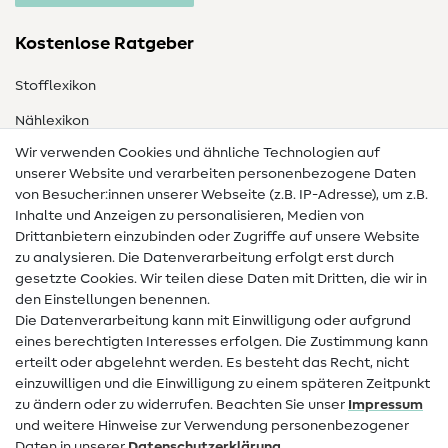
Kostenlose Ratgeber
Stofflexikon
Nählexikon
Wir verwenden Cookies und ähnliche Technologien auf
Nähanleitungen
unserer Website und verarbeiten personenbezogene Daten
von Besucher:innen unserer Webseite (z.B. IP-Adresse), um z.B.
Hilfe & Kontakt
Inhalte und Anzeigen zu personalisieren, Medien von
Drittanbietern einzubinden oder Zugriffe auf unsere Website
Kontakt
zu analysieren. Die Datenverarbeitung erfolgt erst durch
Infos zum Betreiberwechsel
gesetzte Cookies. Wir teilen diese Daten mit Dritten, die wir in
den Einstellungen benennen.
FAQ
Die Datenverarbeitung kann mit Einwilligung oder aufgrund
eines berechtigten Interesses erfolgen. Die Zustimmung kann
Widerrufsrecht
erteilt oder abgelehnt werden. Es besteht das Recht, nicht
Beliebt
einzuwilligen und die Einwilligung zu einem späteren Zeitpunkt
zu ändern oder zu widerrufen. Beachten Sie unser
Impressum
und weitere Hinweise zur Verwendung personenbezogener
Stoffe
Daten in unserer
Daten­schutz­erklärung
.