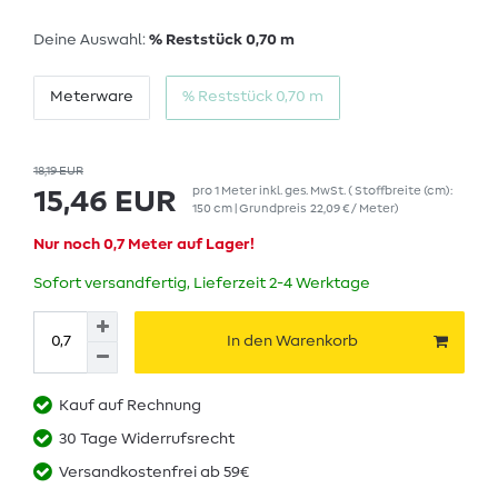
Deine Auswahl:
% Reststück 0,70 m
Meterware
% Reststück 0,70 m
18,19 EUR
pro
1
Meter
inkl. ges. MwSt.
( Stoffbreite (cm):
15,46 EUR
150 cm | Grundpreis
22,09 € / Meter
)
Nur noch 0,7 Meter auf Lager!
Sofort versandfertig, Lieferzeit 2-4 Werktage
In den Warenkorb
Kauf auf Rechnung
30 Tage Widerrufsrecht
Versandkostenfrei ab 59€