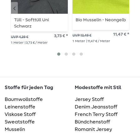
Tüll - Softtüll Uni
Bio Musselin - Neongelb
B
Schwarz
J
11,47 € *
3,73 € *
UVP 13,49 €
UVP 4,39 €
UVP
1
Meter
| 11,47 € / Meter
1
Meter
| 3,73 € / Meter
1
Me
Stoffe für jeden Tag
Modestoffe mit Stil
Baumwollstoffe
Jersey Stoff
Leinenstoffe
Denim Jeansstoff
Viskose Stoff
French Terry Stoff
Sweatstoffe
Bündchenstoff
Musselin
Romanit Jersey