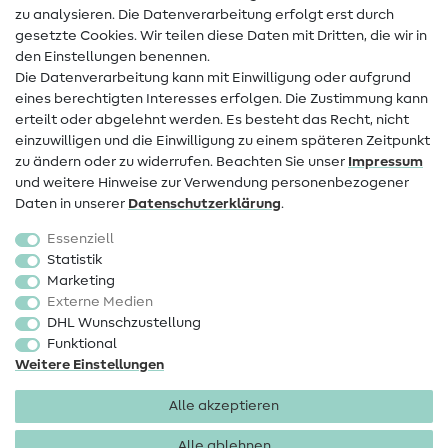
zu analysieren. Die Datenverarbeitung erfolgt erst durch
Infos zum Betreiberwechsel
gesetzte Cookies. Wir teilen diese Daten mit Dritten, die wir in
den Einstellungen benennen.
FAQ
Die Datenverarbeitung kann mit Einwilligung oder aufgrund
eines berechtigten Interesses erfolgen. Die Zustimmung kann
Widerrufsrecht
erteilt oder abgelehnt werden. Es besteht das Recht, nicht
Beliebt
einzuwilligen und die Einwilligung zu einem späteren Zeitpunkt
zu ändern oder zu widerrufen. Beachten Sie unser
Impressum
und weitere Hinweise zur Verwendung personenbezogener
Stoffe
Daten in unserer
Daten­schutz­erklärung
.
Nähzubehör
Essenziell
Sale
Statistik
Marketing
Schnittmuster
Externe Medien
DHL Wunschzustellung
Funktional
Weitere Einstellungen
Alle akzeptieren
Impressum
Datenschutz
AGB
Widerrufsbelehrung
Alle ablehnen