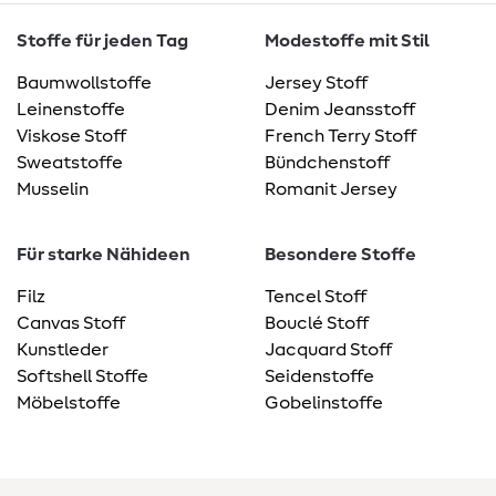
Stoffe für jeden Tag
Modestoffe mit Stil
Baumwollstoffe
Jersey Stoff
Leinenstoffe
Denim Jeansstoff
Viskose Stoff
French Terry Stoff
Sweatstoffe
Bündchenstoff
Musselin
Romanit Jersey
Für starke Nähideen
Besondere Stoffe
Filz
Tencel Stoff
Canvas Stoff
Bouclé Stoff
Kunstleder
Jacquard Stoff
Softshell Stoffe
Seidenstoffe
Möbelstoffe
Gobelinstoffe