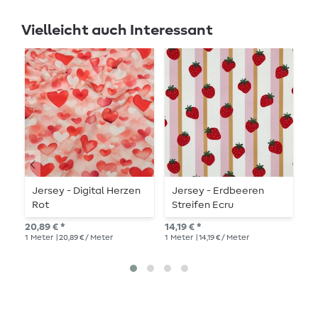
Vielleicht auch Interessant
Jersey - Digital Herzen
Jersey - Erdbeeren
B
Rot
Streifen Ecru
K
20,89 € *
14,19 € *
16,
1
Meter
| 20,89 € / Meter
1
Meter
| 14,19 € / Meter
1
Me