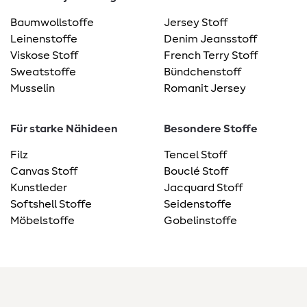
Baumwollstoffe
Jersey Stoff
Leinenstoffe
Denim Jeansstoff
Viskose Stoff
French Terry Stoff
Sweatstoffe
Bündchenstoff
Musselin
Romanit Jersey
Für starke Nähideen
Besondere Stoffe
Filz
Tencel Stoff
Canvas Stoff
Bouclé Stoff
Kunstleder
Jacquard Stoff
Softshell Stoffe
Seidenstoffe
Möbelstoffe
Gobelinstoffe