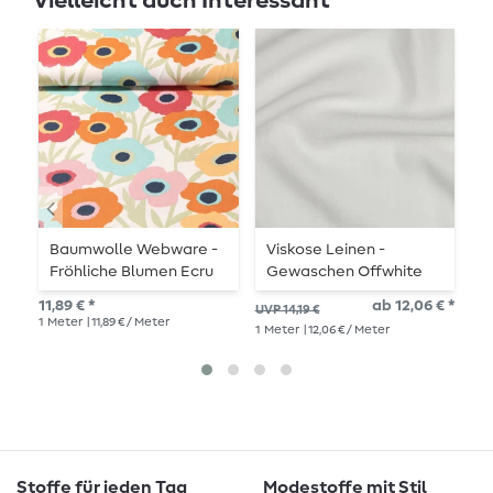
Vielleicht auch Interessant
Baumwolle Webware -
Viskose Leinen -
B
Fröhliche Blumen Ecru
Gewaschen Offwhite
U
11,89 € *
ab 12,06 € *
18,
UVP 14,19 €
1
Meter
| 11,89 € / Meter
1
Me
1
Meter
| 12,06 € / Meter
Stoffe für jeden Tag
Modestoffe mit Stil