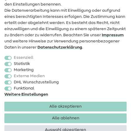
den Einstellungen benennen.
FAQ
Die Datenverarbeitung kann mit Einwilligung oder aufgrund
eines berechtigten Interesses erfolgen. Die Zustimmung kann
Widerrufsrecht
erteilt oder abgelehnt werden. Es besteht das Recht, nicht
Beliebt
einzuwilligen und die Einwilligung zu einem späteren Zeitpunkt
zu ändern oder zu widerrufen. Beachten Sie unser
Impressum
und weitere Hinweise zur Verwendung personenbezogener
Stoffe
Daten in unserer
Daten­schutz­erklärung
.
Nähzubehör
Essenziell
Sale
Statistik
Marketing
Schnittmuster
Externe Medien
DHL Wunschzustellung
Funktional
Weitere Einstellungen
Alle akzeptieren
Impressum
Datenschutz
AGB
Widerrufsbelehrung
Alle ablehnen
Auswahl akzeptieren