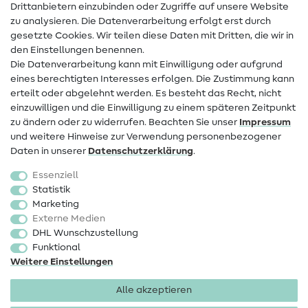
Drittanbietern einzubinden oder Zugriffe auf unsere Website
Kontakt
zu analysieren. Die Datenverarbeitung erfolgt erst durch
Infos zum Betreiberwechsel
gesetzte Cookies. Wir teilen diese Daten mit Dritten, die wir in
den Einstellungen benennen.
FAQ
Die Datenverarbeitung kann mit Einwilligung oder aufgrund
eines berechtigten Interesses erfolgen. Die Zustimmung kann
Widerrufsrecht
erteilt oder abgelehnt werden. Es besteht das Recht, nicht
Beliebt
einzuwilligen und die Einwilligung zu einem späteren Zeitpunkt
zu ändern oder zu widerrufen. Beachten Sie unser
Impressum
und weitere Hinweise zur Verwendung personenbezogener
Stoffe
Daten in unserer
Daten­schutz­erklärung
.
Nähzubehör
Essenziell
Sale
Statistik
Marketing
Schnittmuster
Externe Medien
DHL Wunschzustellung
Funktional
Weitere Einstellungen
Alle akzeptieren
Impressum
Datenschutz
AGB