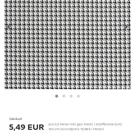
7,85 EUR
pro
0,5
Meter
inkl. ges. MwSt.
( Stoffbreite (cm):
5,49 EUR
150 cm | Grundpreis
10,98 € / Meter
)