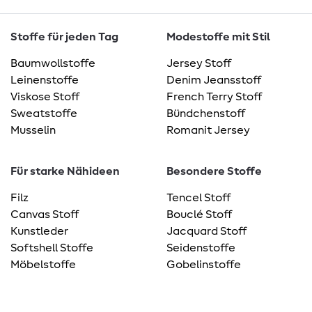
Stoffe für jeden Tag
Modestoffe mit Stil
Baumwollstoffe
Jersey Stoff
Leinenstoffe
Denim Jeansstoff
Viskose Stoff
French Terry Stoff
Sweatstoffe
Bündchenstoff
Musselin
Romanit Jersey
Für starke Nähideen
Besondere Stoffe
Filz
Tencel Stoff
Canvas Stoff
Bouclé Stoff
Kunstleder
Jacquard Stoff
Softshell Stoffe
Seidenstoffe
Möbelstoffe
Gobelinstoffe