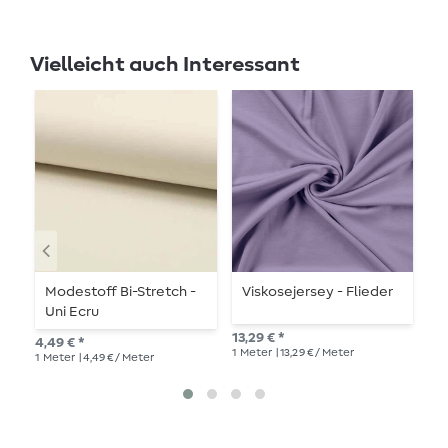
Vielleicht auch Interessant
Modestoff Bi-Stretch -
Viskosejersey - Flieder
N
Uni Ecru
E
13,29 € *
4,49 € *
10,
1
Meter
| 13,29 € / Meter
1
Meter
| 4,49 € / Meter
1
Me