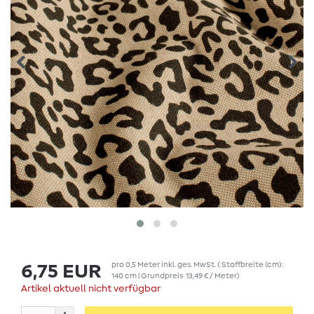
pro
0,5
Meter
inkl. ges. MwSt.
( Stoffbreite (cm):
6,75 EUR
140 cm | Grundpreis
13,49 € / Meter
)
Artikel aktuell nicht verfügbar