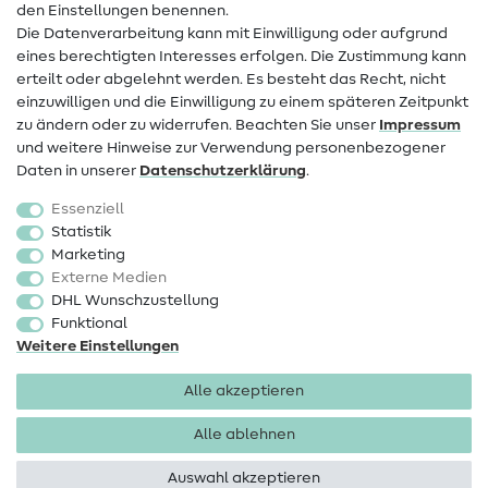
den Einstellungen benennen.
FAQ
Die Datenverarbeitung kann mit Einwilligung oder aufgrund
eines berechtigten Interesses erfolgen. Die Zustimmung kann
Widerrufsrecht
erteilt oder abgelehnt werden. Es besteht das Recht, nicht
Beliebt
einzuwilligen und die Einwilligung zu einem späteren Zeitpunkt
zu ändern oder zu widerrufen. Beachten Sie unser
Impressum
und weitere Hinweise zur Verwendung personenbezogener
Stoffe
Daten in unserer
Daten­schutz­erklärung
.
Nähzubehör
Essenziell
Sale
Statistik
Marketing
Schnittmuster
Externe Medien
DHL Wunschzustellung
Funktional
Weitere Einstellungen
Alle akzeptieren
Impressum
Datenschutz
AGB
Widerrufsbelehrung
Alle ablehnen
Auswahl akzeptieren
Copyright 2026 SewIY GmbH