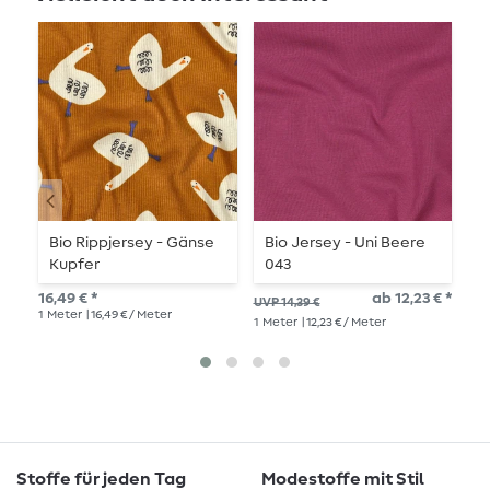
Bio Rippjersey - Gänse
Bio Jersey - Uni Beere
B
Kupfer
043
L
E
16,49 € *
ab 12,23 € *
26,
UVP 14,39 €
O
1
Meter
| 16,49 € / Meter
1
Me
1
Meter
| 12,23 € / Meter
Stoffe für jeden Tag
Modestoffe mit Stil