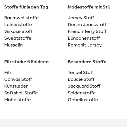
Stoffe für jeden Tag
Modestoffe mit Stil
Baumwollstoffe
Jersey Stoff
Leinenstoffe
Denim Jeansstoff
Viskose Stoff
French Terry Stoff
Sweatstoffe
Bündchenstoff
Musselin
Romanit Jersey
Für starke Nähideen
Besondere Stoffe
Filz
Tencel Stoff
Canvas Stoff
Bouclé Stoff
Kunstleder
Jacquard Stoff
Softshell Stoffe
Seidenstoffe
Möbelstoffe
Gobelinstoffe