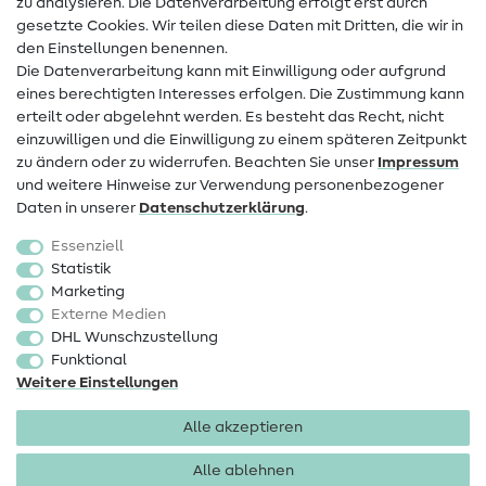
zu analysieren. Die Datenverarbeitung erfolgt erst durch
Infos zum Betreiberwechsel
gesetzte Cookies. Wir teilen diese Daten mit Dritten, die wir in
den Einstellungen benennen.
FAQ
Die Datenverarbeitung kann mit Einwilligung oder aufgrund
eines berechtigten Interesses erfolgen. Die Zustimmung kann
Widerrufsrecht
erteilt oder abgelehnt werden. Es besteht das Recht, nicht
Beliebt
einzuwilligen und die Einwilligung zu einem späteren Zeitpunkt
zu ändern oder zu widerrufen. Beachten Sie unser
Impressum
und weitere Hinweise zur Verwendung personenbezogener
Stoffe
Daten in unserer
Daten­schutz­erklärung
.
Nähzubehör
Essenziell
Sale
Statistik
Marketing
Schnittmuster
Externe Medien
DHL Wunschzustellung
Funktional
Weitere Einstellungen
Alle akzeptieren
Impressum
Datenschutz
AGB
Widerrufsbelehrung
Alle ablehnen