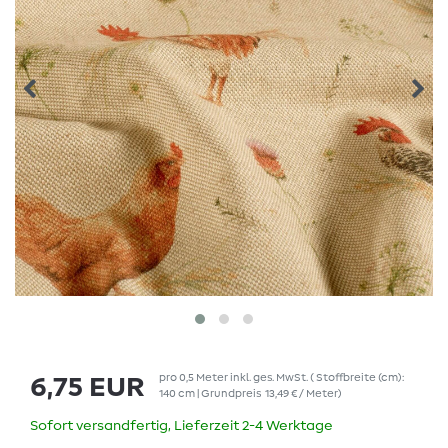
pro
0,5
Meter
inkl. ges. MwSt.
( Stoffbreite (cm):
6,75 EUR
140 cm | Grundpreis
13,49 € / Meter
)
Sofort versandfertig, Lieferzeit 2-4 Werktage