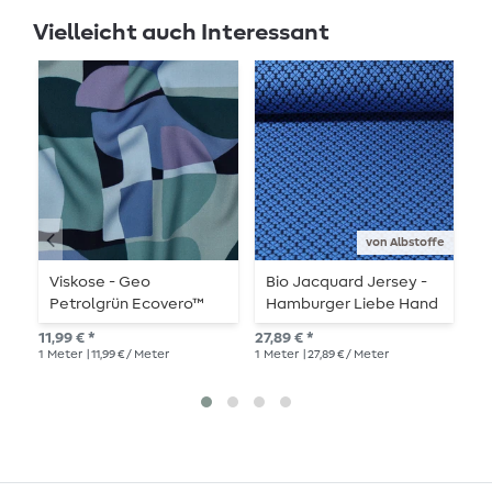
Vielleicht auch Interessant
von Albstoffe
Viskose - Geo
Bio Jacquard Jersey -
B
Petrolgrün Ecovero™
Hamburger Liebe Hand
O
on Hearts Lucky Knit
11,99 € *
27,89 € *
15,
Blau
1
Meter
| 11,99 € / Meter
1
Meter
| 27,89 € / Meter
1
Me