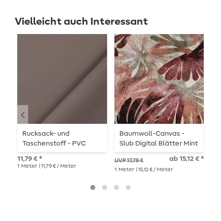
Vielleicht auch Interessant
Rucksack- und
Baumwoll-Canvas -
A
Taschenstoff - PVC
Slub Digital Blätter Mint
Beschichtet Grau
Bordeaux
10,
11,79 € *
ab 15,12 € *
UVP 17,79 €
1
Me
1
Meter
| 11,79 € / Meter
1
Meter
| 15,12 € / Meter