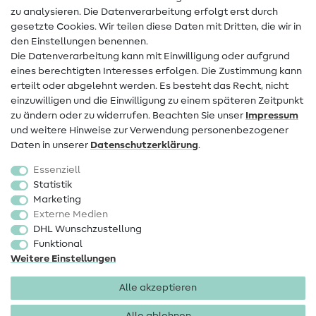
zu analysieren. Die Datenverarbeitung erfolgt erst durch
Infos zum Betreiberwechsel
gesetzte Cookies. Wir teilen diese Daten mit Dritten, die wir in
den Einstellungen benennen.
FAQ
Die Datenverarbeitung kann mit Einwilligung oder aufgrund
eines berechtigten Interesses erfolgen. Die Zustimmung kann
Widerrufsrecht
erteilt oder abgelehnt werden. Es besteht das Recht, nicht
Beliebt
einzuwilligen und die Einwilligung zu einem späteren Zeitpunkt
zu ändern oder zu widerrufen. Beachten Sie unser
Impressum
und weitere Hinweise zur Verwendung personenbezogener
Stoffe
Daten in unserer
Daten­schutz­erklärung
.
Nähzubehör
Essenziell
Sale
Statistik
Marketing
Schnittmuster
Externe Medien
DHL Wunschzustellung
Funktional
Weitere Einstellungen
Alle akzeptieren
Impressum
Datenschutz
AGB
Widerrufsbelehrung