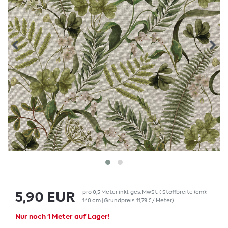
pro
0,5
Meter
inkl. ges. MwSt.
( Stoffbreite (cm):
5,90 EUR
140 cm | Grundpreis
11,79 € / Meter
)
Nur noch 1 Meter auf Lager!