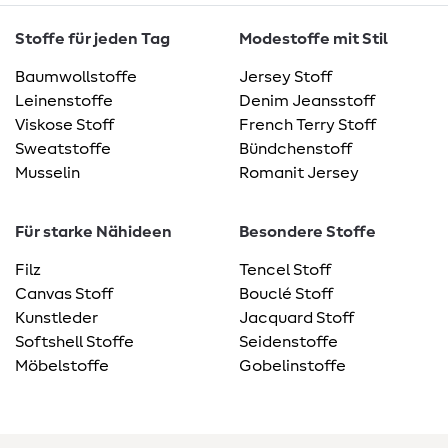
Stoffe für jeden Tag
Modestoffe mit Stil
Baumwollstoffe
Jersey Stoff
Leinenstoffe
Denim Jeansstoff
Viskose Stoff
French Terry Stoff
Sweatstoffe
Bündchenstoff
Musselin
Romanit Jersey
Für starke Nähideen
Besondere Stoffe
Filz
Tencel Stoff
Canvas Stoff
Bouclé Stoff
Kunstleder
Jacquard Stoff
Softshell Stoffe
Seidenstoffe
Möbelstoffe
Gobelinstoffe