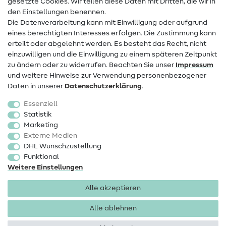
gesetzte Cookies. Wir teilen diese Daten mit Dritten, die wir in
den Einstellungen benennen.
FAQ
Die Datenverarbeitung kann mit Einwilligung oder aufgrund
eines berechtigten Interesses erfolgen. Die Zustimmung kann
Widerrufsrecht
erteilt oder abgelehnt werden. Es besteht das Recht, nicht
Beliebt
einzuwilligen und die Einwilligung zu einem späteren Zeitpunkt
zu ändern oder zu widerrufen. Beachten Sie unser
Impressum
und weitere Hinweise zur Verwendung personenbezogener
Stoffe
Daten in unserer
Daten­schutz­erklärung
.
Nähzubehör
Essenziell
Sale
Statistik
Marketing
Schnittmuster
Externe Medien
DHL Wunschzustellung
Funktional
Weitere Einstellungen
Alle akzeptieren
Impressum
Datenschutz
AGB
Widerrufsbelehrung
Alle ablehnen