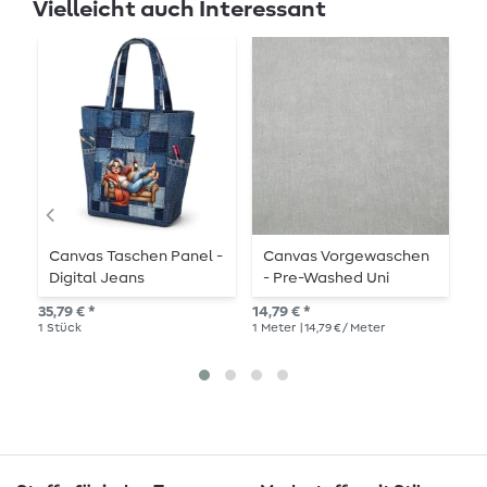
Vielleicht auch Interessant
Canvas Taschen Panel -
Canvas Vorgewaschen
C
Digital Jeans
- Pre-Washed Uni
B
Melange Grau
35,79 € *
14,79 € *
UVP
1
Stück
1
Meter
| 14,79 € / Meter
1
Me