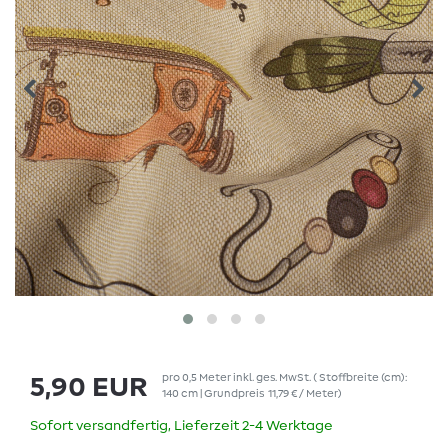
pro
0,5
Meter
inkl. ges. MwSt.
( Stoffbreite (cm):
5,90 EUR
140 cm | Grundpreis
11,79 € / Meter
)
Sofort versandfertig, Lieferzeit 2-4 Werktage