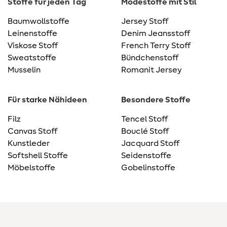
Stoffe für jeden Tag
Modestoffe mit Stil
Baumwollstoffe
Jersey Stoff
Leinenstoffe
Denim Jeansstoff
Viskose Stoff
French Terry Stoff
Sweatstoffe
Bündchenstoff
Musselin
Romanit Jersey
Für starke Nähideen
Besondere Stoffe
Filz
Tencel Stoff
Canvas Stoff
Bouclé Stoff
Kunstleder
Jacquard Stoff
Softshell Stoffe
Seidenstoffe
Möbelstoffe
Gobelinstoffe