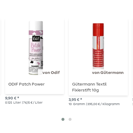
von Odif
von Gütermann
ODIF Patch Power
Gütermann Textil
Fixierstift 10g
9,90 € *
3,95 € *
0.125
Liter
| 76,15 € / Liter
10
Gramm
| 395,00 € / Kilogramm