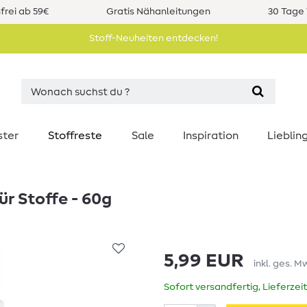
rei ab 59€
Gratis Nähanleitungen
30 Tage 
Stoff-Neuheiten entdecken!
ster
Stoffreste
Sale
Inspiration
Liebli
ür Stoffe - 60g
5,99 EUR
inkl. ges. M
Sofort versandfertig, Lieferzei