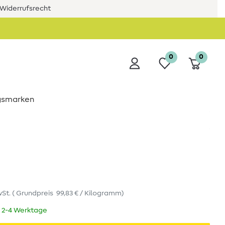
Widerrufsrecht
0
0
ngsmarken
wSt.
(
Grundpreis
99,83 € / Kilogramm
)
t 2-4 Werktage