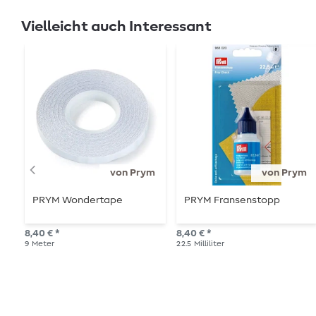
Vielleicht auch Interessant
von Prym
von Prym
PRYM Wondertape
PRYM Fransenstopp
8,40 € *
8,40 € *
9
Meter
22.5
Milliliter