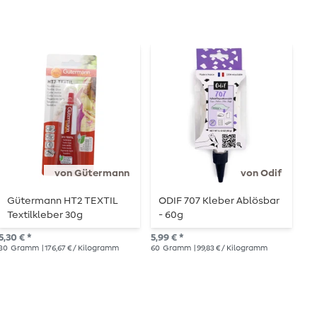
Au
von Gütermann
von Odif
Gütermann HT2 TEXTIL
ODIF 707 Kleber Ablösbar
P
Textilkleber 30g
- 60g
5,6
5,30 € *
5,99 € *
30
Gramm
| 176,67 € / Kilogramm
60
Gramm
| 99,83 € / Kilogramm