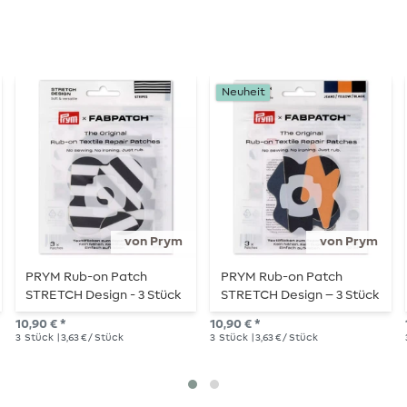
Neuheit
von Prym
von Prym
PRYM Rub-on Patch
PRYM Rub-on Patch
STRETCH Design - 3 Stück
STRETCH Design – 3 Stück
- Stripes
– Wolke/Blitz
10,90 € *
10,90 € *
3
Stück
| 3,63 € / Stück
3
Stück
| 3,63 € / Stück