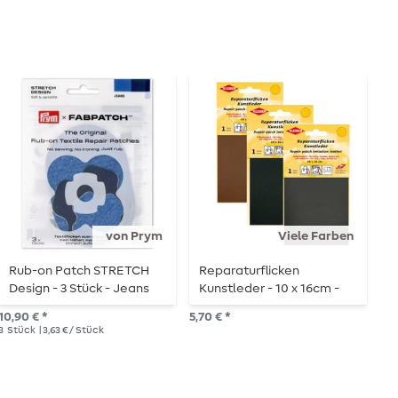
von Prym
Viele Farben
Rub-on Patch STRETCH
Reparaturflicken
P
Design - 3 Stück - Jeans
Kunstleder - 10 x 16cm -
S
selbstklebend
10,90 € *
5,70 € *
4,3
3
Stück
| 3,63 € / Stück