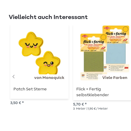
Vielleicht auch Interessant
von Monoquick
Viele Farben
Patch Set Sterne
Flick + Fertig
selbstklebender
Reparaturflicken 5,8 x 25
3,50 € *
5,70 € *
cm
3
Meter
| 1,90 € / Meter