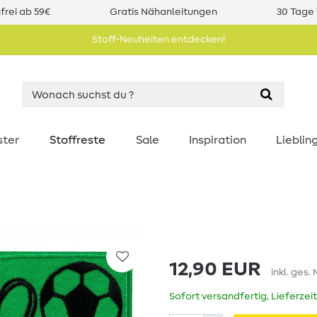
rei ab 59€
Gratis Nähanleitungen
30 Tage 
Stoff-Neuheiten entdecken!
ster
Stoffreste
Sale
Inspiration
Liebli
12,90 EUR
inkl. ges.
Sofort versandfertig, Lieferzei