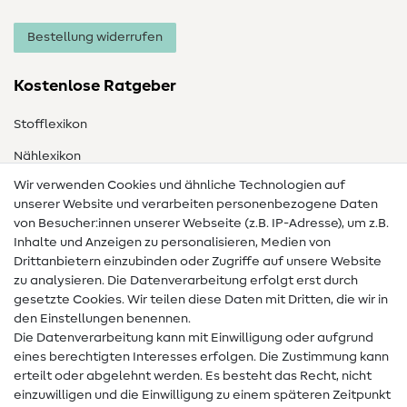
Bestellung widerrufen
Kostenlose Ratgeber
Stofflexikon
Nählexikon
Wir verwenden Cookies und ähnliche Technologien auf
Nähanleitungen
unserer Website und verarbeiten personenbezogene Daten
Hilfe & Kontakt
von Besucher:innen unserer Webseite (z.B. IP-Adresse), um z.B.
Inhalte und Anzeigen zu personalisieren, Medien von
Drittanbietern einzubinden oder Zugriffe auf unsere Website
Kontakt
zu analysieren. Die Datenverarbeitung erfolgt erst durch
Infos zum Betreiberwechsel
gesetzte Cookies. Wir teilen diese Daten mit Dritten, die wir in
den Einstellungen benennen.
FAQ
Die Datenverarbeitung kann mit Einwilligung oder aufgrund
eines berechtigten Interesses erfolgen. Die Zustimmung kann
Widerrufsrecht
erteilt oder abgelehnt werden. Es besteht das Recht, nicht
Beliebt
einzuwilligen und die Einwilligung zu einem späteren Zeitpunkt