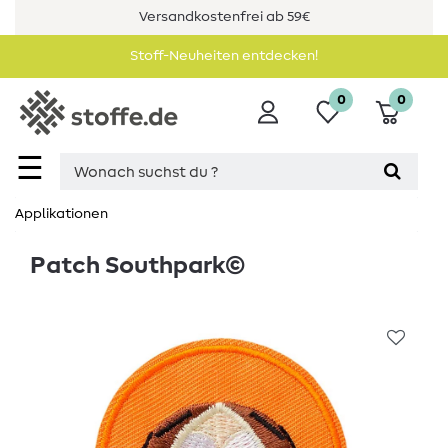
Versandkostenfrei ab 59€
Stoff-Neuheiten entdecken!
0
0
☰
Applikationen
Patch Southpark©