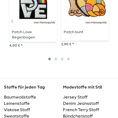
von Monoquick
von Monoquick
Patch Love
Patch bunt
F
Regenbogen
s
R
2,90 € *
4,00 € *
5,7
3
M
Stoffe für jeden Tag
Modestoffe mit Stil
Baumwollstoffe
Jersey Stoff
Leinenstoffe
Denim Jeansstoff
Viskose Stoff
French Terry Stoff
Sweatstoffe
Bündchenstoff