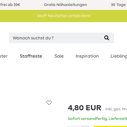
rei ab 59€
Gratis Nähanleitungen
30 Tage 
Stoff-Neuheiten entdecken!
ster
Stoffreste
Sale
Inspiration
Liebli
4,80 EUR
inkl. ges. M
Sofort versandfertig, Lieferzei