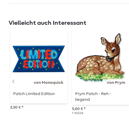
Vielleicht auch Interessant
von Monoquick
von Prym
Patch Limited Edition
Prym Patch - Reh -
liegend
3,30 € *
5,60 € *
1
Stück