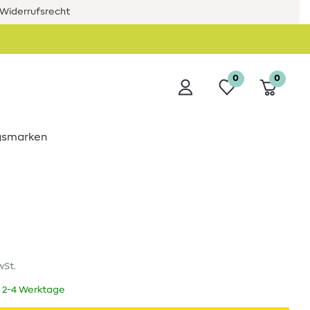
Widerrufsrecht
0
0
ngsmarken
wSt.
t 2-4 Werktage