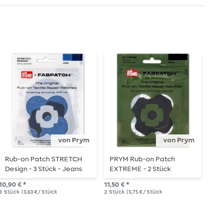
N
von Prym
von Prym
Rub-on Patch STRETCH
PRYM Rub-on Patch
P
Design - 3 Stück - Jeans
EXTREME - 2 Stück
S
–
10,90 € *
11,50 € *
10,
3
Stück
| 3,63 € / Stück
2
Stück
| 5,75 € / Stück
3
S