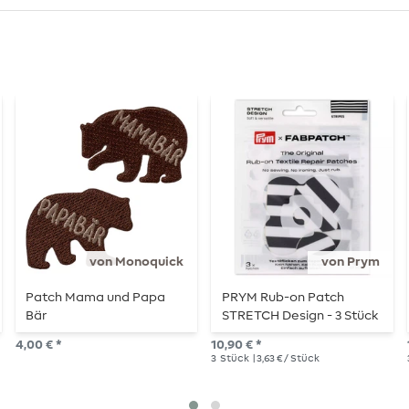
von Monoquick
von Prym
Patch Mama und Papa
PRYM Rub-on Patch
Bär
STRETCH Design - 3 Stück
- Stripes
4,00 € *
10,90 € *
3
Stück
| 3,63 € / Stück