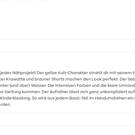
f jedes Nähprojekt! Der gelbe Kult-Charakter strahlt dir mit seinem
er Krawatte und brauner Shorts machen den Look perfekt. Der liebe
unter (und über) Wasser. Die intensiven Farben und die klare Umra
Geltung kommen. Der Aufnäher lässt sich ganz unkompliziert aufb
inderkleidung. So wird aus jedem Basic-Teil im Handumdrehen ein indiv
erden.