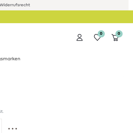
Widerrufsrecht
0
0
ngsmarken
t.