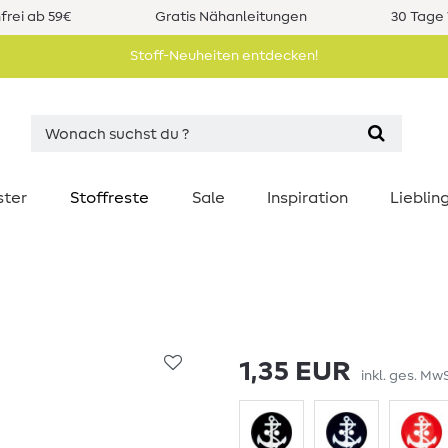
rei ab 59€
Gratis Nähanleitungen
30 Tage 
Stoff-Neuheiten entdecken!
ster
Stoffreste
Sale
Inspiration
Liebli
1,35 EUR
inkl. ges. MwS