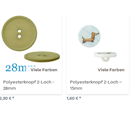
Viele Farben
Viele Farben
Polyesterknopf 2-Loch -
Polyesterknopf 2-Loch –
T
28mm
15mm
2,30 € *
1,60 € *
1,6