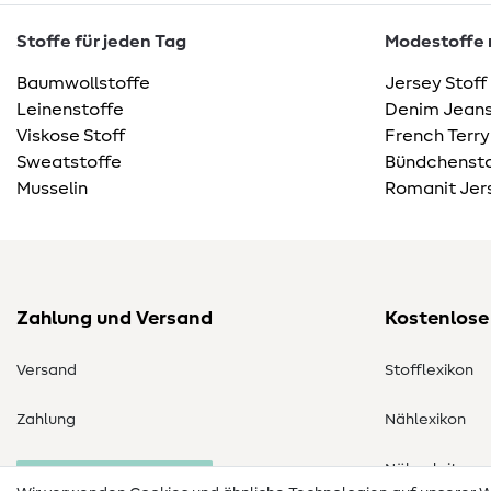
Stoffe für jeden Tag
Modestoffe m
Baumwollstoffe
Jersey Stoff
Leinenstoffe
Denim Jeans
Viskose Stoff
French Terry
Sweatstoffe
Bündchensto
Musselin
Romanit Jer
Zahlung und Versand
Kostenlose
Versand
Stofflexikon
Zahlung
Nählexikon
Nähanleitung
Bestellung widerrufen