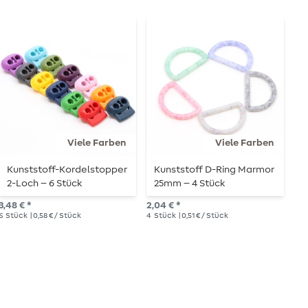
Viele Farben
Viele Farben
Kunststoff-Kordelstopper
Kunststoff D-Ring Marmor
P
2-Loch – 6 Stück
25mm – 4 Stück
ab 
3,48 € *
2,04 € *
20
6
Stück
| 0,58 € / Stück
4
Stück
| 0,51 € / Stück