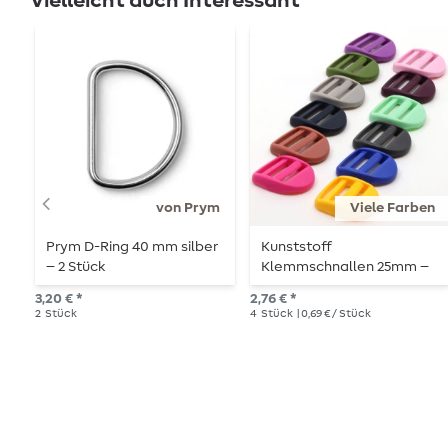
Vielleicht auch Interessant
von Prym
Viele Farben
Prym D-Ring 40 mm silber
Kunststoff
– 2 Stück
Klemmschnallen 25mm –
4 Stück
3,20 € *
2,76 € *
2
Stück
4
Stück
| 0,69 € / Stück