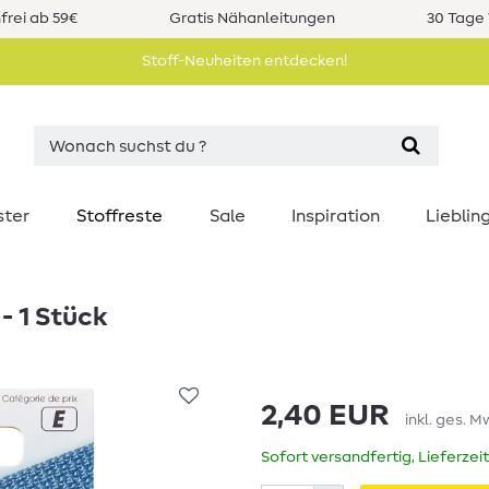
rei ab 59€
Gratis Nähanleitungen
30 Tage 
Stoff-Neuheiten entdecken!
ster
Stoffreste
Sale
Inspiration
Liebli
- 1 Stück
2,40 EUR
inkl. ges. M
Sofort versandfertig, Lieferzei