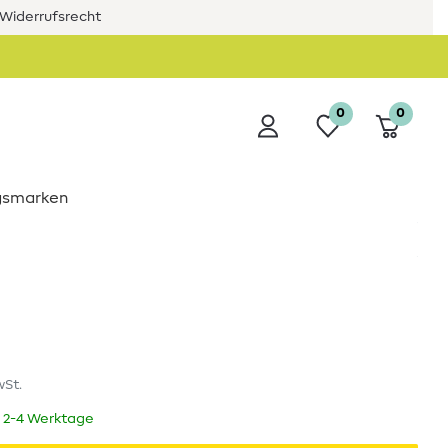
Widerrufsrecht
0
0
ngsmarken
wSt.
t 2-4 Werktage