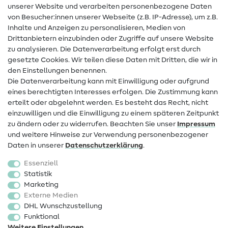
unserer Website und verarbeiten personenbezogene Daten
Hilfe & Kontakt
von Besucher:innen unserer Webseite (z.B. IP-Adresse), um z.B.
Inhalte und Anzeigen zu personalisieren, Medien von
Drittanbietern einzubinden oder Zugriffe auf unsere Website
Kontakt
zu analysieren. Die Datenverarbeitung erfolgt erst durch
Infos zum Betreiberwechsel
gesetzte Cookies. Wir teilen diese Daten mit Dritten, die wir in
den Einstellungen benennen.
FAQ
Die Datenverarbeitung kann mit Einwilligung oder aufgrund
eines berechtigten Interesses erfolgen. Die Zustimmung kann
Widerrufsrecht
erteilt oder abgelehnt werden. Es besteht das Recht, nicht
Beliebt
einzuwilligen und die Einwilligung zu einem späteren Zeitpunkt
zu ändern oder zu widerrufen. Beachten Sie unser
Impressum
und weitere Hinweise zur Verwendung personenbezogener
Stoffe
Daten in unserer
Daten­schutz­erklärung
.
Nähzubehör
Essenziell
Sale
Statistik
Marketing
Schnittmuster
Externe Medien
DHL Wunschzustellung
Funktional
Weitere Einstellungen