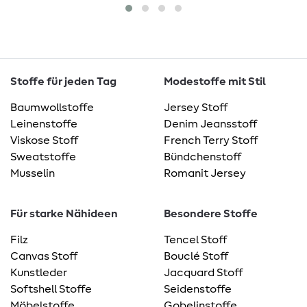
Stoffe für jeden Tag
Modestoffe mit Stil
Baumwollstoffe
Jersey Stoff
Leinenstoffe
Denim Jeansstoff
Viskose Stoff
French Terry Stoff
Sweatstoffe
Bündchenstoff
Musselin
Romanit Jersey
Für starke Nähideen
Besondere Stoffe
Filz
Tencel Stoff
Canvas Stoff
Bouclé Stoff
Kunstleder
Jacquard Stoff
Softshell Stoffe
Seidenstoffe
Möbelstoffe
Gobelinstoffe