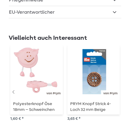
EU-Verantwortlicher
Vielleicht auch Interessant
von Prym
von Prym
Polyesterknopf Öse
PRYM Knopf Strick 4-
P
18mm – Schweinchen
Loch 32 mm Beige
G
D
1,60 € *
3,65 € *
4,0
2
S