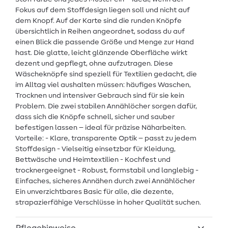
Fokus auf dem Stoffdesign liegen soll und nicht auf
dem Knopf. Auf der Karte sind die runden Knöpfe
übersichtlich in Reihen angeordnet, sodass du auf
einen Blick die passende Größe und Menge zur Hand
hast. Die glatte, leicht glänzende Oberfläche wirkt
dezent und gepflegt, ohne aufzutragen. Diese
Wäscheknöpfe sind speziell für Textilien gedacht, die
im Alltag viel aushalten müssen: häufiges Waschen,
Trocknen und intensiver Gebrauch sind für sie kein
Problem. Die zwei stabilen Annählöcher sorgen dafür,
dass sich die Knöpfe schnell, sicher und sauber
befestigen lassen – ideal für präzise Näharbeiten.
Vorteile: - Klare, transparente Optik – passt zu jedem
Stoffdesign - Vielseitig einsetzbar für Kleidung,
Bettwäsche und Heimtextilien - Kochfest und
trocknergeeignet - Robust, formstabil und langlebig -
Einfaches, sicheres Annähen durch zwei Annählöcher
Ein unverzichtbares Basic für alle, die dezente,
strapazierfähige Verschlüsse in hoher Qualität suchen.
Pflegehinweise