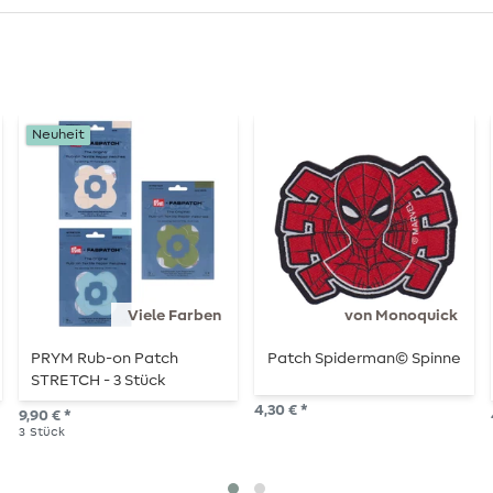
Neuheit
Viele Farben
von Monoquick
PRYM Rub-on Patch
Patch Spiderman© Spinne
STRETCH - 3 Stück
4,30 € *
9,90 € *
3
Stück