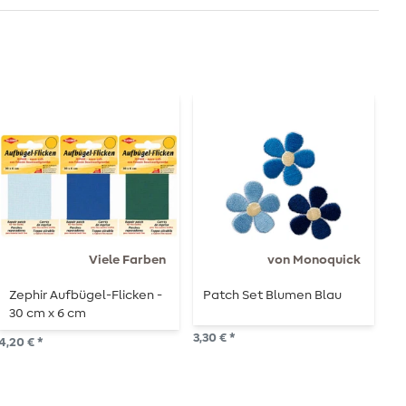
Viele Farben
von Monoquick
Zephir Aufbügel-Flicken -
Patch Set Blumen Blau
S
30 cm x 6 cm
c
3,30 € *
4,20 € *
4,5
2
S