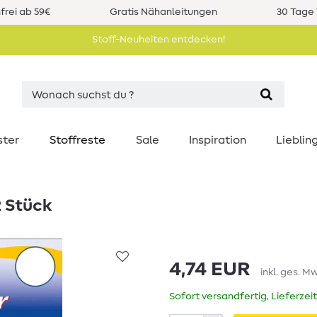
rei ab 59€
Gratis Nähanleitungen
30 Tage 
Stoff-Neuheiten entdecken!
ster
Stoffreste
Sale
Inspiration
Liebli
2 Stück
4,74 EUR
inkl. ges. M
Sofort versandfertig, Lieferzei