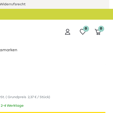
Widerrufsrecht
0
0
ngsmarken
wSt.
(
Grundpreis
2,37 € / Stück
)
t 2-4 Werktage