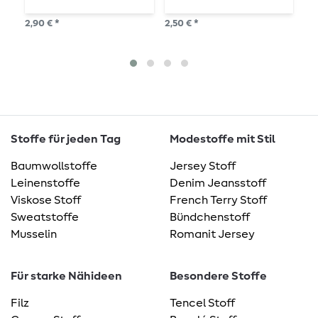
2,90 € *
2,50 € *
3,3
2
S
Stoffe für jeden Tag
Modestoffe mit Stil
Baumwollstoffe
Jersey Stoff
Leinenstoffe
Denim Jeansstoff
Viskose Stoff
French Terry Stoff
Sweatstoffe
Bündchenstoff
Musselin
Romanit Jersey
Für starke Nähideen
Besondere Stoffe
Filz
Tencel Stoff