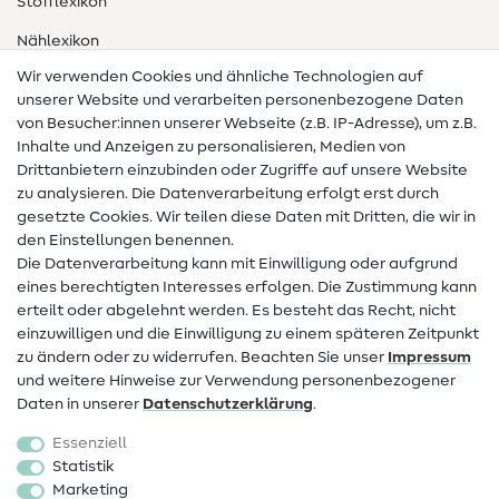
Stofflexikon
Nählexikon
Wir verwenden Cookies und ähnliche Technologien auf
Nähanleitungen
unserer Website und verarbeiten personenbezogene Daten
Hilfe & Kontakt
von Besucher:innen unserer Webseite (z.B. IP-Adresse), um z.B.
Inhalte und Anzeigen zu personalisieren, Medien von
Drittanbietern einzubinden oder Zugriffe auf unsere Website
Kontakt
zu analysieren. Die Datenverarbeitung erfolgt erst durch
Infos zum Betreiberwechsel
gesetzte Cookies. Wir teilen diese Daten mit Dritten, die wir in
den Einstellungen benennen.
FAQ
Die Datenverarbeitung kann mit Einwilligung oder aufgrund
eines berechtigten Interesses erfolgen. Die Zustimmung kann
Widerrufsrecht
erteilt oder abgelehnt werden. Es besteht das Recht, nicht
Beliebt
einzuwilligen und die Einwilligung zu einem späteren Zeitpunkt
zu ändern oder zu widerrufen. Beachten Sie unser
Impressum
und weitere Hinweise zur Verwendung personenbezogener
Stoffe
Daten in unserer
Daten­schutz­erklärung
.
Nähzubehör
Essenziell
Sale
Statistik
Marketing
Schnittmuster