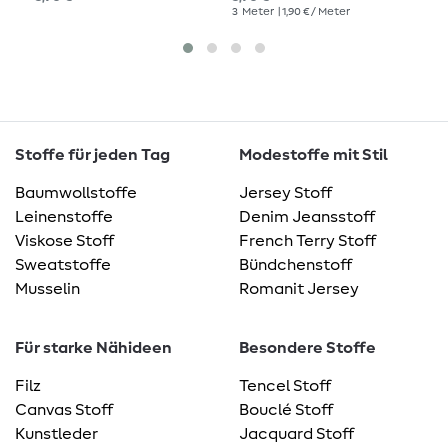
cm
3
Meter
| 1,90 € / Meter
3
S
Stoffe für jeden Tag
Modestoffe mit Stil
Baumwollstoffe
Jersey Stoff
Leinenstoffe
Denim Jeansstoff
Viskose Stoff
French Terry Stoff
Sweatstoffe
Bündchenstoff
Musselin
Romanit Jersey
Für starke Nähideen
Besondere Stoffe
Filz
Tencel Stoff
Canvas Stoff
Bouclé Stoff
Kunstleder
Jacquard Stoff