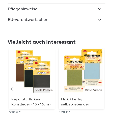
Pflegehinweise
EU-Verantwortlicher
Vielleicht auch Interessant
N
Viele Farben
Viele Farben
Reparaturflicken
Flick + Fertig
P
Kunstleder - 10 x 16cm -
selbstklebender
S
selbstklebend
Reparaturflicken 5,8 x 25
5,70 € *
5,70 € *
9,9