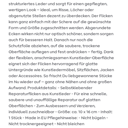
strukturiertes Leder und sorgt für einen gepflegten,
wertigen Look – ideal, um Risse, Löcher oder
abgenutzte Stellen dezent zu überdecken. Der Flicken
kann ganz einfach mit der Schere auf die gewünschte
Form und Größe zugeschnitten werden. Abgerundete
Ecken wirken nicht nur optisch schöner, sondern sorgen
auch für besseren Halt. Danach nur noch die
Schutzfolie abziehen, auf die saubere, trockene
Oberfläche auflegen und fest andrücken – fertig. Dank
der flexiblen, anschmiegsamen Kunstleder-Oberfläche
eignet sich der Flicken hervorragend für glatte
Untergründe wie Kunstledermöbel, Sitzflächen, Jacken
oder Accessoires. So frischt Du liebgewonnene Stücke
im Nu wieder auf – ganz ohne Nähen und ohne großen
Aufwand. Produktdetails: - Selbstklebender
Reparaturflicken aus Kunstleder - Für eine schnelle,
saubere und unauffällige Reparatur auf glatten
Oberflächen - Zum Ausbessern und Verzieren,
individuell zuschneidbar - Größe: ca. 10 x 16 cm - Inhalt:
1 Stück - Made in EU Pflegehinweise: - Nicht bügeln -
Nicht trocknergeeignet - Nicht bleichen