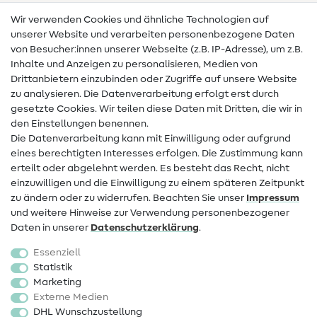
Wir verwenden Cookies und ähnliche Technologien auf
Nähanleitungen
unserer Website und verarbeiten personenbezogene Daten
Hilfe & Kontakt
von Besucher:innen unserer Webseite (z.B. IP-Adresse), um z.B.
Inhalte und Anzeigen zu personalisieren, Medien von
Drittanbietern einzubinden oder Zugriffe auf unsere Website
Kontakt
zu analysieren. Die Datenverarbeitung erfolgt erst durch
Infos zum Betreiberwechsel
gesetzte Cookies. Wir teilen diese Daten mit Dritten, die wir in
den Einstellungen benennen.
FAQ
Die Datenverarbeitung kann mit Einwilligung oder aufgrund
eines berechtigten Interesses erfolgen. Die Zustimmung kann
Widerrufsrecht
erteilt oder abgelehnt werden. Es besteht das Recht, nicht
Beliebt
einzuwilligen und die Einwilligung zu einem späteren Zeitpunkt
zu ändern oder zu widerrufen. Beachten Sie unser
Impressum
und weitere Hinweise zur Verwendung personenbezogener
Stoffe
Daten in unserer
Daten­schutz­erklärung
.
Nähzubehör
Essenziell
Sale
Statistik
Marketing
Schnittmuster
Externe Medien
DHL Wunschzustellung