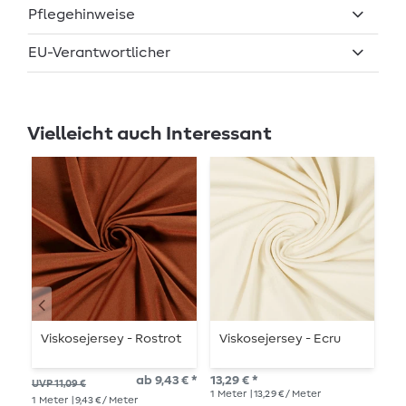
Pflegehinweise
EU-Verantwortlicher
Vielleicht auch Interessant
Viskosejersey - Rostrot
Viskosejersey - Ecru
S
J
ab 9,43 € *
13,29 € *
UVP 11,09 €
15,
1
Meter
| 13,29 € / Meter
1
Me
1
Meter
| 9,43 € / Meter