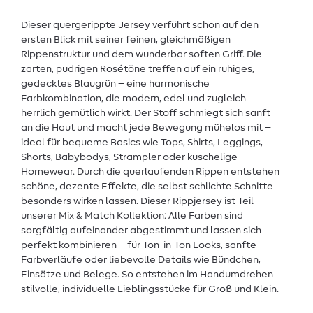
Dieser quergerippte Jersey verführt schon auf den
ersten Blick mit seiner feinen, gleichmäßigen
Rippenstruktur und dem wunderbar soften Griff. Die
zarten, pudrigen Rosétöne treffen auf ein ruhiges,
gedecktes Blaugrün – eine harmonische
Farbkombination, die modern, edel und zugleich
herrlich gemütlich wirkt. Der Stoff schmiegt sich sanft
an die Haut und macht jede Bewegung mühelos mit –
ideal für bequeme Basics wie Tops, Shirts, Leggings,
Shorts, Babybodys, Strampler oder kuschelige
Homewear. Durch die querlaufenden Rippen entstehen
schöne, dezente Effekte, die selbst schlichte Schnitte
besonders wirken lassen. Dieser Rippjersey ist Teil
unserer Mix & Match Kollektion: Alle Farben sind
sorgfältig aufeinander abgestimmt und lassen sich
perfekt kombinieren – für Ton-in-Ton Looks, sanfte
Farbverläufe oder liebevolle Details wie Bündchen,
Einsätze und Belege. So entstehen im Handumdrehen
stilvolle, individuelle Lieblingsstücke für Groß und Klein.