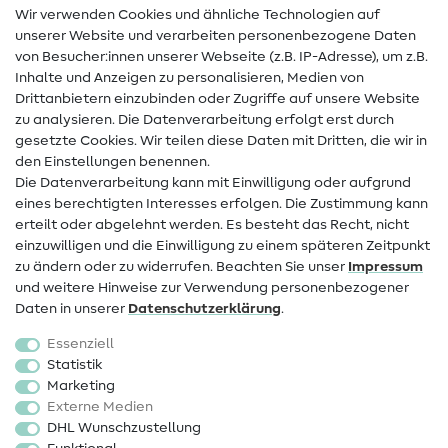
Wir verwenden Cookies und ähnliche Technologien auf
Nähanleitungen
unserer Website und verarbeiten personenbezogene Daten
von Besucher:innen unserer Webseite (z.B. IP-Adresse), um z.B.
Hilfe & Kontakt
Inhalte und Anzeigen zu personalisieren, Medien von
Drittanbietern einzubinden oder Zugriffe auf unsere Website
Kontakt
zu analysieren. Die Datenverarbeitung erfolgt erst durch
Infos zum Betreiberwechsel
gesetzte Cookies. Wir teilen diese Daten mit Dritten, die wir in
den Einstellungen benennen.
FAQ
Die Datenverarbeitung kann mit Einwilligung oder aufgrund
eines berechtigten Interesses erfolgen. Die Zustimmung kann
Widerrufsrecht
erteilt oder abgelehnt werden. Es besteht das Recht, nicht
Beliebt
einzuwilligen und die Einwilligung zu einem späteren Zeitpunkt
zu ändern oder zu widerrufen. Beachten Sie unser
Impressum
und weitere Hinweise zur Verwendung personenbezogener
Stoffe
Daten in unserer
Daten­schutz­erklärung
.
Nähzubehör
Essenziell
Sale
Statistik
Marketing
Schnittmuster
Externe Medien
DHL Wunschzustellung