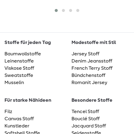
Stoffe für jeden Tag
Modestoffe mit Stil
Baumwollstoffe
Jersey Stoff
Leinenstoffe
Denim Jeansstoff
Viskose Stoff
French Terry Stoff
Sweatstoffe
Bündchenstoff
Musselin
Romanit Jersey
Für starke Nähideen
Besondere Stoffe
Filz
Tencel Stoff
Canvas Stoff
Bouclé Stoff
Kunstleder
Jacquard Stoff
Softshell Stoffe
Seidenstoffe