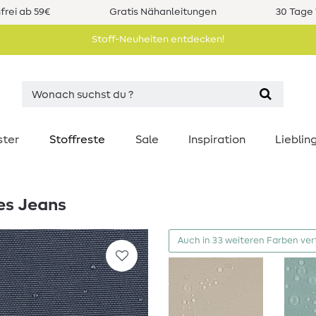
rei ab 59€
Gratis Nähanleitungen
30 Tage 
Stoff-Neuheiten entdecken!
ster
Stoffreste
Sale
Inspiration
Liebli
es Jeans
Auch in 33 weiteren Farben ve