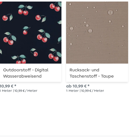
Outdoorstoff - Digital
Rucksack- und
R
Wasserabweisend
Taschenstoff - Taupe
T
Kirschen Navy
B
10,99 € *
ab 10,99 € *
11,
1
Meter
| 10,99 € / Meter
1
Meter
| 10,99 € / Meter
1
Me