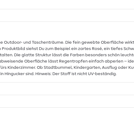
ine Outdoor- und Taschenträume. Die fein gewebte Oberfläche wirk
roduktbild siehst Du zum Beispiel ein zartes Rosé, ein tiefes Schw
ten. Die glatte Struktur lässt die Farben besonders schön leucht
rabweisende Oberfläche lässt Regentropfen einfach abperlen – idea
fürs Kinderzimmer. Ob Stadtbummel, Kindergarten, Ausflug oder Ku
in Hingucker sind. Hinweis: Der Stoff ist nicht UV-beständig.