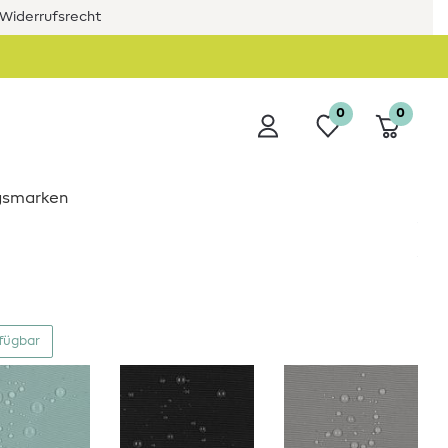
Widerrufsrecht
0
0
ngsmarken
rfügbar