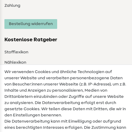
Zahlung
Bestellung widerrufen
Kostenlose Ratgeber
Stofflexikon
Nählexikon
Wir verwenden Cookies und ähnliche Technologien auf
Nähanleitungen
unserer Website und verarbeiten personenbezogene Daten
von Besucher:innen unserer Webseite (z.B. IP-Adresse), um z.B.
Hilfe & Kontakt
Inhalte und Anzeigen zu personalisieren, Medien von
Drittanbietern einzubinden oder Zugriffe auf unsere Website
Kontakt
zu analysieren. Die Datenverarbeitung erfolgt erst durch
Infos zum Betreiberwechsel
gesetzte Cookies. Wir teilen diese Daten mit Dritten, die wir in
den Einstellungen benennen.
FAQ
Die Datenverarbeitung kann mit Einwilligung oder aufgrund
eines berechtigten Interesses erfolgen. Die Zustimmung kann
Widerrufsrecht