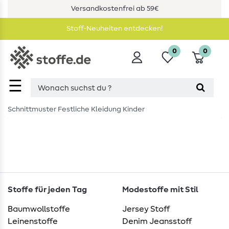
Versandkostenfrei ab 59€
Stoff-Neuheiten entdecken!
0
0
☰
Schnittmuster Festliche Kleidung Kinder
Stoffe für jeden Tag
Modestoffe mit Stil
Baumwollstoffe
Jersey Stoff
Leinenstoffe
Denim Jeansstoff