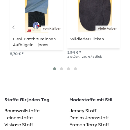
von Kleiber
Viele Farben
Flexi-Patch zum innen
Wildleder Flicken
R
Aufbügeln – jeans
K
dunkel
s
5,94 € *
5,70 € *
5,7
2
Stück
| 2,97 € / Stück
Stoffe für jeden Tag
Modestoffe mit Stil
Baumwollstoffe
Jersey Stoff
Leinenstoffe
Denim Jeansstoff
Viskose Stoff
French Terry Stoff