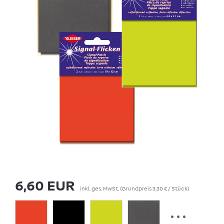
6,60 EUR
inkl. ges. MwSt.
(Grundpreis
3,30 € / Stück
)