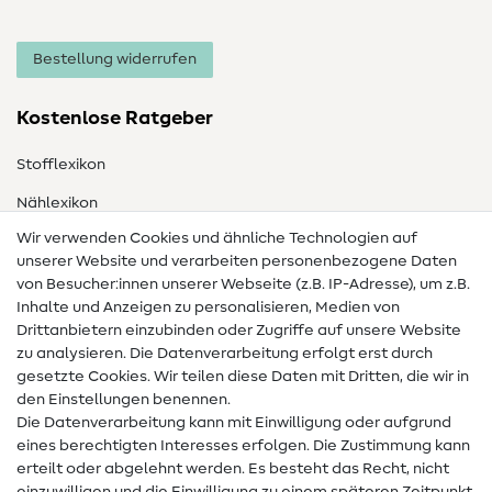
Bestellung widerrufen
Kostenlose Ratgeber
Stofflexikon
Nählexikon
Wir verwenden Cookies und ähnliche Technologien auf
Nähanleitungen
unserer Website und verarbeiten personenbezogene Daten
Hilfe & Kontakt
von Besucher:innen unserer Webseite (z.B. IP-Adresse), um z.B.
Inhalte und Anzeigen zu personalisieren, Medien von
Drittanbietern einzubinden oder Zugriffe auf unsere Website
Kontakt
zu analysieren. Die Datenverarbeitung erfolgt erst durch
Infos zum Betreiberwechsel
gesetzte Cookies. Wir teilen diese Daten mit Dritten, die wir in
den Einstellungen benennen.
FAQ
Die Datenverarbeitung kann mit Einwilligung oder aufgrund
eines berechtigten Interesses erfolgen. Die Zustimmung kann
Widerrufsrecht
erteilt oder abgelehnt werden. Es besteht das Recht, nicht