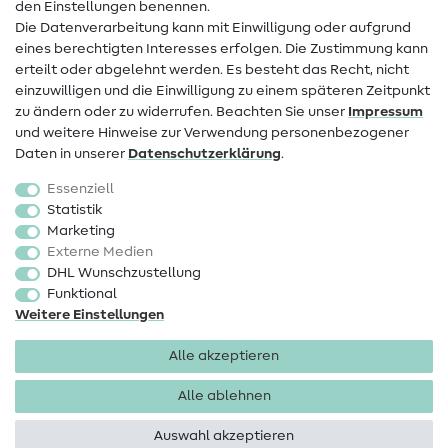
den Einstellungen benennen.
FAQ
Die Datenverarbeitung kann mit Einwilligung oder aufgrund
eines berechtigten Interesses erfolgen. Die Zustimmung kann
Widerrufsrecht
erteilt oder abgelehnt werden. Es besteht das Recht, nicht
Beliebt
einzuwilligen und die Einwilligung zu einem späteren Zeitpunkt
zu ändern oder zu widerrufen. Beachten Sie unser
Impressum
und weitere Hinweise zur Verwendung personenbezogener
Stoffe
Daten in unserer
Daten­schutz­erklärung
.
Nähzubehör
Essenziell
Sale
Statistik
Marketing
Schnittmuster
Externe Medien
DHL Wunschzustellung
Funktional
Weitere Einstellungen
Alle akzeptieren
Impressum
Datenschutz
AGB
Widerrufsbelehrung
Alle ablehnen
Auswahl akzeptieren
Copyright 2026 SewIY GmbH