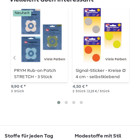
Neuheit
Viele Farben
Viele Farben
PRYM Rub-on Patch
Signal-Sticker - Kreise Ø
S
STRETCH - 3 Stück
4 cm - selbstklebend
5
s
9,90 € *
4,50 € *
4,5
3
Stück
2
Stück
| 2,25 € / Stück
2
S
Stoffe für jeden Tag
Modestoffe mit Stil