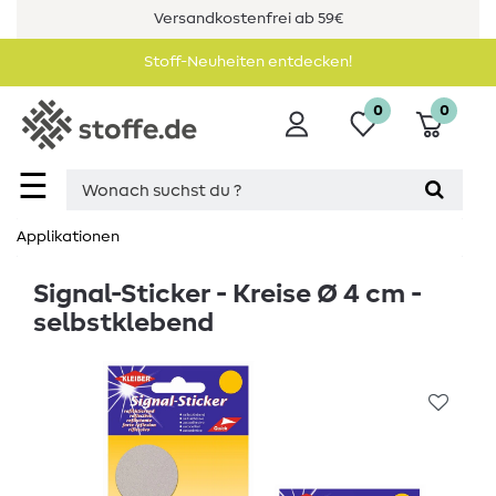
Versandkostenfrei ab 59€
Stoff-Neuheiten entdecken!
0
0
☰
Applikationen
Signal-Sticker - Kreise Ø 4 cm -
selbstklebend