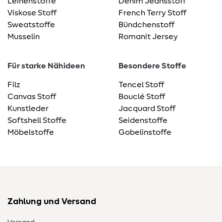
Leinenstoffe
Denim Jeansstoff
Viskose Stoff
French Terry Stoff
Sweatstoffe
Bündchenstoff
Musselin
Romanit Jersey
Für starke Nähideen
Besondere Stoffe
Filz
Tencel Stoff
Canvas Stoff
Bouclé Stoff
Kunstleder
Jacquard Stoff
Softshell Stoffe
Seidenstoffe
Möbelstoffe
Gobelinstoffe
Zahlung und Versand