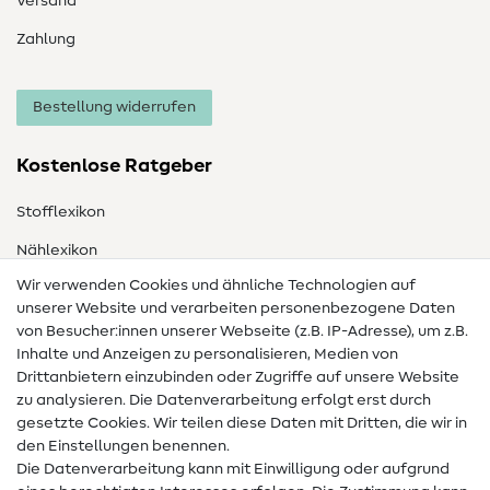
Versand
Zahlung
Bestellung widerrufen
Kostenlose Ratgeber
Stofflexikon
Nählexikon
Wir verwenden Cookies und ähnliche Technologien auf
Nähanleitungen
unserer Website und verarbeiten personenbezogene Daten
Hilfe & Kontakt
von Besucher:innen unserer Webseite (z.B. IP-Adresse), um z.B.
Inhalte und Anzeigen zu personalisieren, Medien von
Drittanbietern einzubinden oder Zugriffe auf unsere Website
Kontakt
zu analysieren. Die Datenverarbeitung erfolgt erst durch
Infos zum Betreiberwechsel
gesetzte Cookies. Wir teilen diese Daten mit Dritten, die wir in
den Einstellungen benennen.
FAQ
Die Datenverarbeitung kann mit Einwilligung oder aufgrund