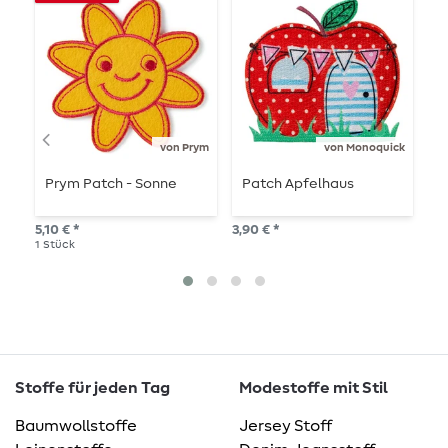
von Prym
von Monoquick
Prym Patch - Sonne
Patch Apfelhaus
P
5,10 € *
3,90 € *
2,9
1
Stück
Stoffe für jeden Tag
Modestoffe mit Stil
Baumwollstoffe
Jersey Stoff