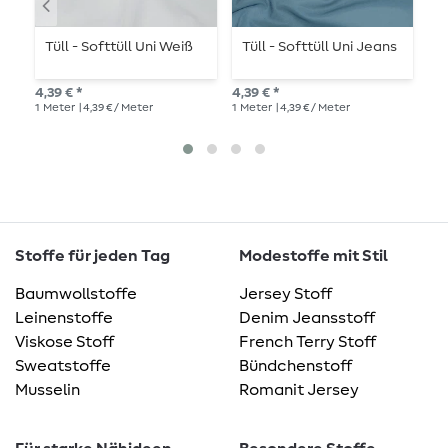
Tüll - Softtüll Uni Weiß
Tüll - Softtüll Uni Jeans
T
4,39 € *
4,39 € *
4,3
1
Meter
| 4,39 € / Meter
1
Meter
| 4,39 € / Meter
1
Me
Stoffe für jeden Tag
Modestoffe mit Stil
Baumwollstoffe
Jersey Stoff
Leinenstoffe
Denim Jeansstoff
Viskose Stoff
French Terry Stoff
Sweatstoffe
Bündchenstoff
Musselin
Romanit Jersey