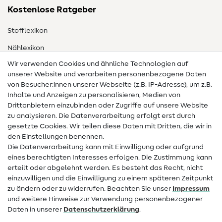
Kostenlose Ratgeber
Stofflexikon
Nählexikon
Wir verwenden Cookies und ähnliche Technologien auf
Nähanleitungen
unserer Website und verarbeiten personenbezogene Daten
Hilfe & Kontakt
von Besucher:innen unserer Webseite (z.B. IP-Adresse), um z.B.
Inhalte und Anzeigen zu personalisieren, Medien von
Drittanbietern einzubinden oder Zugriffe auf unsere Website
Kontakt
zu analysieren. Die Datenverarbeitung erfolgt erst durch
Infos zum Betreiberwechsel
gesetzte Cookies. Wir teilen diese Daten mit Dritten, die wir in
den Einstellungen benennen.
FAQ
Die Datenverarbeitung kann mit Einwilligung oder aufgrund
eines berechtigten Interesses erfolgen. Die Zustimmung kann
Widerrufsrecht
erteilt oder abgelehnt werden. Es besteht das Recht, nicht
Beliebt
einzuwilligen und die Einwilligung zu einem späteren Zeitpunkt
zu ändern oder zu widerrufen. Beachten Sie unser
Impressum
und weitere Hinweise zur Verwendung personenbezogener
Stoffe
Daten in unserer
Daten­schutz­erklärung
.
Nähzubehör