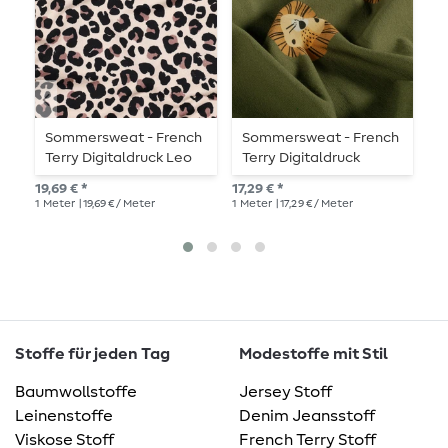
Sommersweat - French
Sommersweat - French
B
Terry Digitaldruck Leo
Terry Digitaldruck
B
Sand
Löwengesichter Khaki
19,69 € *
17,29 € *
27,
1
Meter
| 19,69 € / Meter
1
Meter
| 17,29 € / Meter
1
Me
Stoffe für jeden Tag
Modestoffe mit Stil
Baumwollstoffe
Jersey Stoff
Leinenstoffe
Denim Jeansstoff
Viskose Stoff
French Terry Stoff