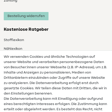
Zahlung
Bestellung widerrufen
Kostenlose Ratgeber
Stofflexikon
Nählexikon
Wir verwenden Cookies und ähnliche Technologien auf
Nähanleitungen
unserer Website und verarbeiten personenbezogene Daten
Hilfe & Kontakt
von Besucher:innen unserer Webseite (z.B. IP-Adresse), um z.B.
Inhalte und Anzeigen zu personalisieren, Medien von
Drittanbietern einzubinden oder Zugriffe auf unsere Website
Kontakt
zu analysieren. Die Datenverarbeitung erfolgt erst durch
Infos zum Betreiberwechsel
gesetzte Cookies. Wir teilen diese Daten mit Dritten, die wir in
den Einstellungen benennen.
FAQ
Die Datenverarbeitung kann mit Einwilligung oder aufgrund
eines berechtigten Interesses erfolgen. Die Zustimmung kann
Widerrufsrecht
erteilt oder abgelehnt werden. Es besteht das Recht, nicht