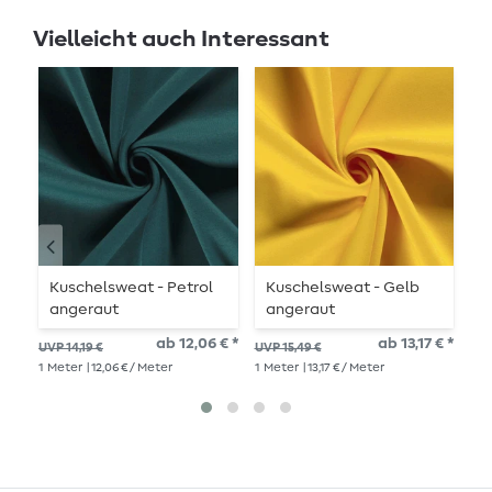
Vielleicht auch Interessant
-
Kuschelsweat - Petrol
Kuschelsweat - Gelb
S
angeraut
angeraut
G
ab 12,06 € *
ab 13,17 € *
UVP 14,19 €
UVP 15,49 €
UVP
1
Meter
| 12,06 € / Meter
1
Meter
| 13,17 € / Meter
1
Me