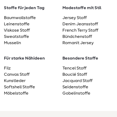
Stoffe für jeden Tag
Modestoffe mit Stil
Baumwollstoffe
Jersey Stoff
Leinenstoffe
Denim Jeansstoff
Viskose Stoff
French Terry Stoff
Sweatstoffe
Bündchenstoff
Musselin
Romanit Jersey
Für starke Nähideen
Besondere Stoffe
Filz
Tencel Stoff
Canvas Stoff
Bouclé Stoff
Kunstleder
Jacquard Stoff
Softshell Stoffe
Seidenstoffe
Möbelstoffe
Gobelinstoffe