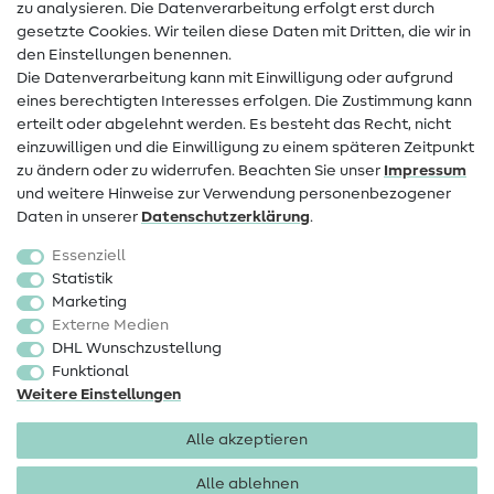
zu analysieren. Die Datenverarbeitung erfolgt erst durch
Infos zum Betreiberwechsel
gesetzte Cookies. Wir teilen diese Daten mit Dritten, die wir in
den Einstellungen benennen.
FAQ
Die Datenverarbeitung kann mit Einwilligung oder aufgrund
eines berechtigten Interesses erfolgen. Die Zustimmung kann
Widerrufsrecht
erteilt oder abgelehnt werden. Es besteht das Recht, nicht
Beliebt
einzuwilligen und die Einwilligung zu einem späteren Zeitpunkt
zu ändern oder zu widerrufen. Beachten Sie unser
Impressum
und weitere Hinweise zur Verwendung personenbezogener
Stoffe
Daten in unserer
Daten­schutz­erklärung
.
Nähzubehör
Essenziell
Sale
Statistik
Marketing
Schnittmuster
Externe Medien
DHL Wunschzustellung
Funktional
Weitere Einstellungen
Alle akzeptieren
Impressum
Datenschutz
AGB
Widerrufsbelehrung
Alle ablehnen