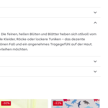
e feinen, hellen Blüten und Blätter heben sich stilvoll vom
de Kleider, Röcke oder lockere Tuniken – das dezente
chönen Fall und ein angenehmes Tragegefühl auf der Haut.
verleihen möchten.
-30%
-32%
-