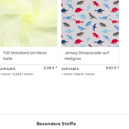
Tüll Standard Uni Neon
Jersey Dinoparade auf
V
Gelb
Hellgrau
G
2,38 € *
9,92 € *
UVP 3,39 €
UVP 14,59 €
UVP
1
Meter
| 2,38 € / Meter
1
Meter
| 9,92 € / Meter
1
Me
Besondere Stoffe