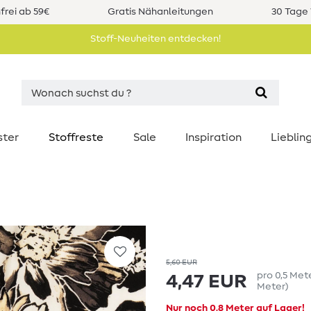
rei ab 59€
Gratis Nähanleitungen
30 Tage 
Stoff-Neuheiten entdecken!
ster
Stoffreste
Sale
Inspiration
Liebli
5,60 EUR
pro
0,5
Met
4,47 EUR
Meter
)
Nur noch 0,8 Meter auf Lager!