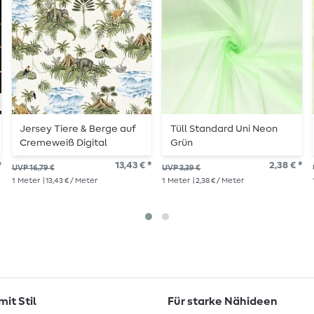
Jersey Tiere & Berge auf
Tüll Standard Uni Neon
Cremeweiß Digital
Grün
*
13,43 € *
2,38 € *
UVP 16,79 €
UVP 3,39 €
1
Meter
| 13,43 € / Meter
1
Meter
| 2,38 € / Meter
it Stil
Für starke Nähideen