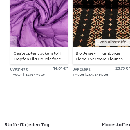
von Albstoffe
Gesteppter Jackenstoff –
Bio Jersey - Hamburger
Tropfen Lila Doubleface
Liebe Evermore Flourish
Wattiert
Jacquard Schwarz
14,61 € *
23,75 € 
UVP 21,49 €
UVP 29,69 €
1
Meter
| 14,61 € / Meter
1
Meter
| 23,75 € / Meter
Stoffe für jeden Tag
Modestoffe m