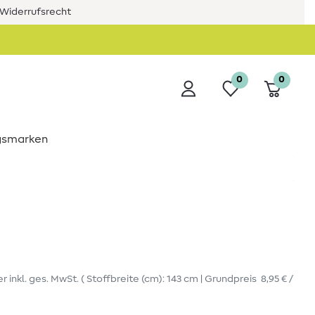
Widerrufsrecht
0
0
ngsmarken
er
inkl. ges. MwSt.
( Stoffbreite (cm): 143 cm | Grundpreis
8,95 € /