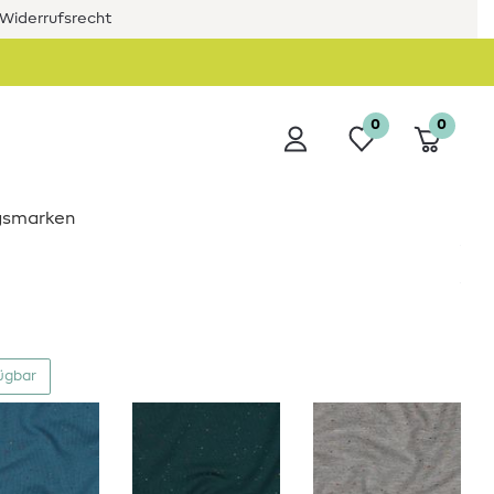
Widerrufsrecht
0
0
ngsmarken
fügbar