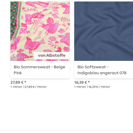
von Albstoffe
Bio Sommersweat - Beige
Bio Softsweat -
Pink
Indigoblau angeraut 078
27,89 € *
16,39 € *
1
Meter
| 27,89 € / Meter
1
Meter
| 16,39 € / Meter