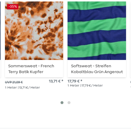
-35%
Sommersweat - French
Softsweat - Streifen
Terry Batik Kupfer
Kobaltblau Grün Angeraut
Schlingenstruktur
13,71 € *
17,79 € *
UVP 21,09 €
1
Meter
| 17,79 € / Meter
1
Meter
| 13,71 € / Meter