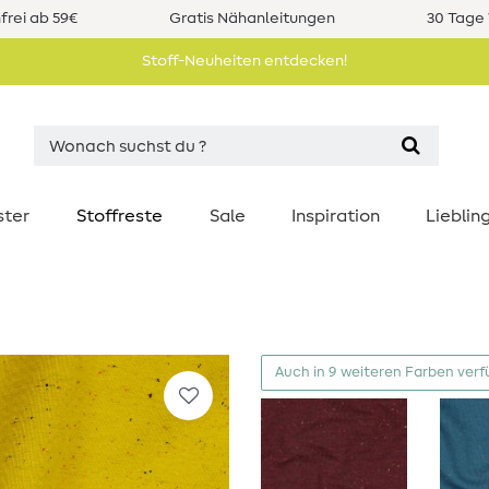
rei ab 59€
Gratis Nähanleitungen
30 Tage 
Stoff-Neuheiten entdecken!
ster
Stoffreste
Sale
Inspiration
Liebli
Auch in 9 weiteren Farben ver