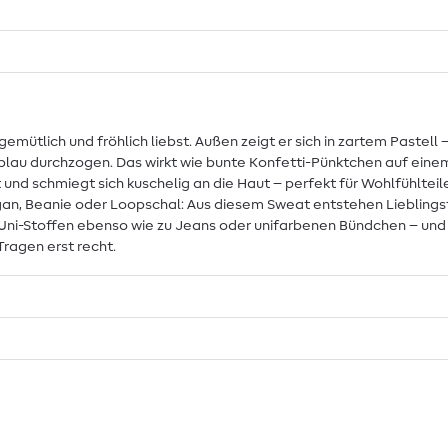
 gemütlich und fröhlich liebst. Außen zeigt er sich in zartem Pastel
elblau durchzogen. Das wirkt wie bunte Konfetti-Pünktchen auf eine
 und schmiegt sich kuschelig an die Haut – perfekt für Wohlfühltei
an, Beanie oder Loopschal: Aus diesem Sweat entstehen Lieblingste
Uni-Stoffen ebenso wie zu Jeans oder unifarbenen Bündchen – und 
ragen erst recht.