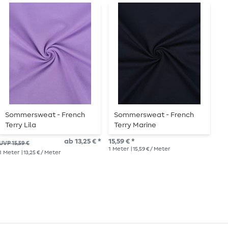
Sommersweat - French
Sommersweat - French
S
Terry Lila
Terry Marine
T
D
ab 13,25 € *
15,59 € *
18,
UVP 15,59 €
1
Meter
| 15,59 € / Meter
1
Me
1
Meter
| 13,25 € / Meter