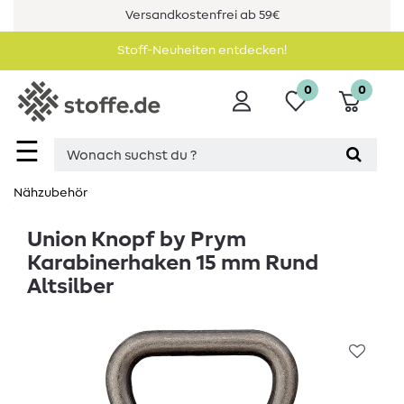
Versandkostenfrei ab 59€
Stoff-Neuheiten entdecken!
0
0
☰
Nähzubehör
Union Knopf by Prym
Karabinerhaken 15 mm Rund
Altsilber