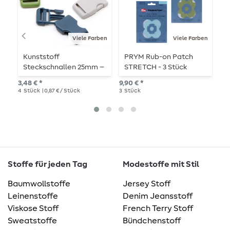
Viele Farben
Viele Farben
Kunststoff
PRYM Rub-on Patch
G
Steckschnallen 25mm –
STRETCH - 3 Stück
g
4 Stück
3,48 € *
9,90 € *
2,8
4
Stück
| 0,87 € / Stück
3
Stück
1
Me
Stoffe für jeden Tag
Modestoffe mit Stil
Baumwollstoffe
Jersey Stoff
Leinenstoffe
Denim Jeansstoff
Viskose Stoff
French Terry Stoff
Sweatstoffe
Bündchenstoff