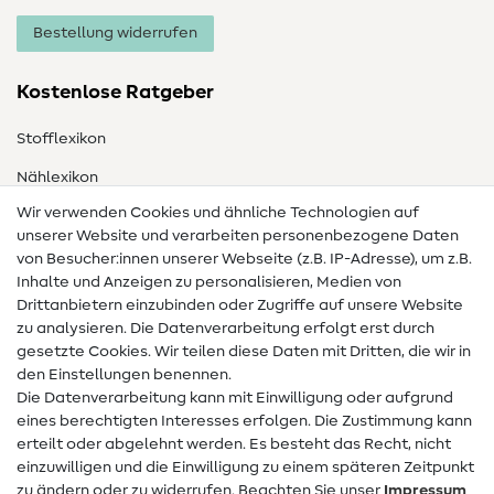
Bestellung widerrufen
Kostenlose Ratgeber
Stofflexikon
Nählexikon
Wir verwenden Cookies und ähnliche Technologien auf
Nähanleitungen
unserer Website und verarbeiten personenbezogene Daten
Hilfe & Kontakt
von Besucher:innen unserer Webseite (z.B. IP-Adresse), um z.B.
Inhalte und Anzeigen zu personalisieren, Medien von
Drittanbietern einzubinden oder Zugriffe auf unsere Website
Kontakt
zu analysieren. Die Datenverarbeitung erfolgt erst durch
Infos zum Betreiberwechsel
gesetzte Cookies. Wir teilen diese Daten mit Dritten, die wir in
den Einstellungen benennen.
FAQ
Die Datenverarbeitung kann mit Einwilligung oder aufgrund
eines berechtigten Interesses erfolgen. Die Zustimmung kann
Widerrufsrecht
erteilt oder abgelehnt werden. Es besteht das Recht, nicht
Beliebt
einzuwilligen und die Einwilligung zu einem späteren Zeitpunkt
zu ändern oder zu widerrufen. Beachten Sie unser
Impressum