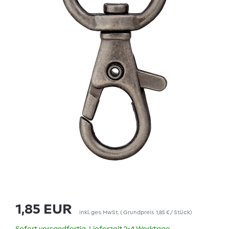
1,85 EUR
inkl. ges. MwSt.
(
Grundpreis
1,85 € / Stück
)