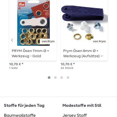
von Prym
von Prym
PRYM Ösen 11mm Ø +
Prym Ösen 8mm Ø +
P
Werkzeug - Gold
Werkzeug (Aufsätze) –
gold
ab 
10,70 € *
10,70 € *
20
1
Satz
24
Stück
Stoffe für jeden Tag
Modestoffe mit Stil
Baumwollstoffe
Jersey Stoff