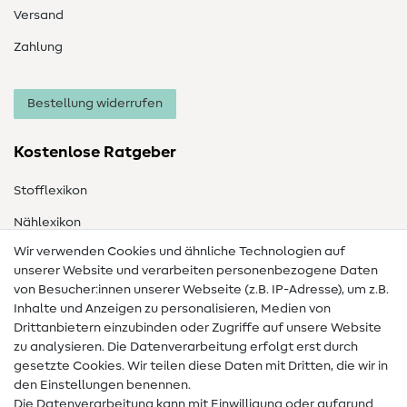
Versand
Zahlung
Bestellung widerrufen
Kostenlose Ratgeber
Stofflexikon
Nählexikon
Wir verwenden Cookies und ähnliche Technologien auf
Nähanleitungen
unserer Website und verarbeiten personenbezogene Daten
Hilfe & Kontakt
von Besucher:innen unserer Webseite (z.B. IP-Adresse), um z.B.
Inhalte und Anzeigen zu personalisieren, Medien von
Drittanbietern einzubinden oder Zugriffe auf unsere Website
Kontakt
zu analysieren. Die Datenverarbeitung erfolgt erst durch
Infos zum Betreiberwechsel
gesetzte Cookies. Wir teilen diese Daten mit Dritten, die wir in
den Einstellungen benennen.
FAQ
Die Datenverarbeitung kann mit Einwilligung oder aufgrund