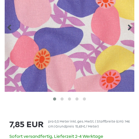
pro
0,5
Meter
inkl. ges. MwSt.
( Stoffbreite (cm): 146
7,85 EUR
cm | Grundpreis
15,69 € / Meter
)
Sofort versandfertig, Lieferzeit 2-4 Werktage