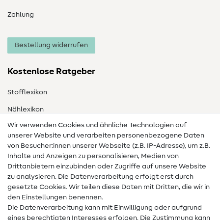
Zahlung
Bestellung widerrufen
Kostenlose Ratgeber
Stofflexikon
Nählexikon
Wir verwenden Cookies und ähnliche Technologien auf
Nähanleitungen
unserer Website und verarbeiten personenbezogene Daten
Hilfe & Kontakt
von Besucher:innen unserer Webseite (z.B. IP-Adresse), um z.B.
Inhalte und Anzeigen zu personalisieren, Medien von
Drittanbietern einzubinden oder Zugriffe auf unsere Website
Kontakt
zu analysieren. Die Datenverarbeitung erfolgt erst durch
Infos zum Betreiberwechsel
gesetzte Cookies. Wir teilen diese Daten mit Dritten, die wir in
den Einstellungen benennen.
FAQ
Die Datenverarbeitung kann mit Einwilligung oder aufgrund
eines berechtigten Interesses erfolgen. Die Zustimmung kann
Widerrufsrecht