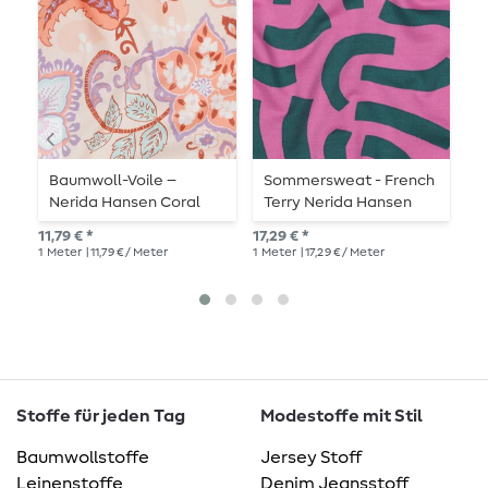
Baumwoll-Voile –
Sommersweat - French
B
Nerida Hansen Coral
Terry Nerida Hansen
N
Playful Hortensie
D
11,79 € *
17,29 € *
13,
M
1
Meter
| 11,79 € / Meter
1
Meter
| 17,29 € / Meter
1
Me
Stoffe für jeden Tag
Modestoffe mit Stil
Baumwollstoffe
Jersey Stoff
Leinenstoffe
Denim Jeansstoff