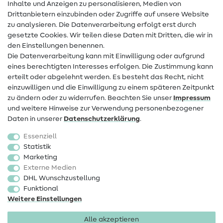
Inhalte und Anzeigen zu personalisieren, Medien von
Drittanbietern einzubinden oder Zugriffe auf unsere Website
Kontakt
zu analysieren. Die Datenverarbeitung erfolgt erst durch
Infos zum Betreiberwechsel
gesetzte Cookies. Wir teilen diese Daten mit Dritten, die wir in
den Einstellungen benennen.
FAQ
Die Datenverarbeitung kann mit Einwilligung oder aufgrund
eines berechtigten Interesses erfolgen. Die Zustimmung kann
Widerrufsrecht
erteilt oder abgelehnt werden. Es besteht das Recht, nicht
Beliebt
einzuwilligen und die Einwilligung zu einem späteren Zeitpunkt
zu ändern oder zu widerrufen. Beachten Sie unser
Impressum
und weitere Hinweise zur Verwendung personenbezogener
Stoffe
Daten in unserer
Daten­schutz­erklärung
.
Nähzubehör
Essenziell
Sale
Statistik
Marketing
Schnittmuster
Externe Medien
DHL Wunschzustellung
Funktional
Weitere Einstellungen
Alle akzeptieren