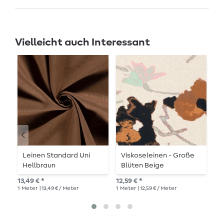
Vielleicht auch Interessant
Leinen Standard Uni
Viskoseleinen - Große
L
Hellbraun
Blüten Beige
17,
13,49 € *
12,59 € *
1
Me
1
Meter
| 13,49 € / Meter
1
Meter
| 12,59 € / Meter