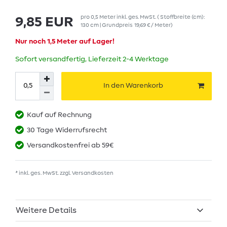
pro
0,5
Meter
inkl. ges. MwSt.
( Stoffbreite (cm):
9,85 EUR
130 cm | Grundpreis
19,69 € / Meter
)
Nur noch 1,5 Meter auf Lager!
Sofort versandfertig, Lieferzeit 2-4 Werktage
In den Warenkorb
Kauf auf Rechnung
30 Tage Widerrufsrecht
Versandkostenfrei ab 59€
* inkl. ges. MwSt. zzgl.
Versandkosten
Weitere Details