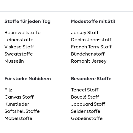
Stoffe für jeden Tag
Modestoffe mit Stil
Baumwollstoffe
Jersey Stoff
Leinenstoffe
Denim Jeansstoff
Viskose Stoff
French Terry Stoff
Sweatstoffe
Bündchenstoff
Musselin
Romanit Jersey
Für starke Nähideen
Besondere Stoffe
Filz
Tencel Stoff
Canvas Stoff
Bouclé Stoff
Kunstleder
Jacquard Stoff
Softshell Stoffe
Seidenstoffe
Möbelstoffe
Gobelinstoffe