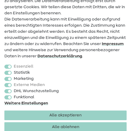
zu analysieren. Die Datenverarbeitung erfolgt erst durch
Infos zum Betreiberwechsel
gesetzte Cookies. Wir teilen diese Daten mit Dritten, die wir in
den Einstellungen benennen.
FAQ
Die Datenverarbeitung kann mit Einwilligung oder aufgrund
eines berechtigten Interesses erfolgen. Die Zustimmung kann
Widerrufsrecht
erteilt oder abgelehnt werden. Es besteht das Recht, nicht
Beliebt
einzuwilligen und die Einwilligung zu einem späteren Zeitpunkt
zu ändern oder zu widerrufen. Beachten Sie unser
Impressum
und weitere Hinweise zur Verwendung personenbezogener
Stoffe
Daten in unserer
Daten­schutz­erklärung
.
Nähzubehör
Essenziell
Sale
Statistik
Marketing
Schnittmuster
Externe Medien
DHL Wunschzustellung
Funktional
Weitere Einstellungen
Alle akzeptieren
Impressum
Datenschutz
AGB
Widerrufsbelehrung
Alle ablehnen