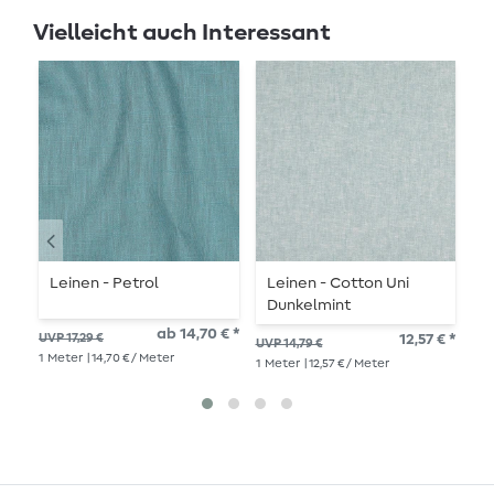
Vielleicht auch Interessant
Leinen - Petrol
Leinen - Cotton Uni
L
Dunkelmint
ab 14,70 € *
10,
UVP 17,29 €
12,57 € *
UVP 14,79 €
1
Me
1
Meter
| 14,70 € / Meter
1
Meter
| 12,57 € / Meter