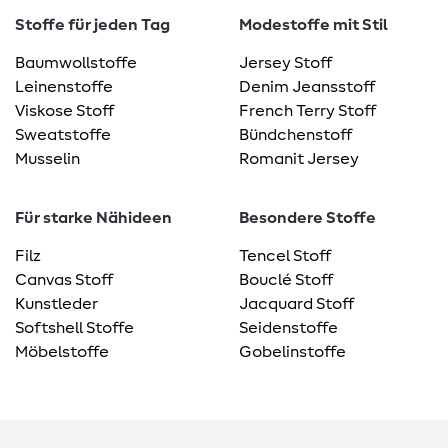
Stoffe für jeden Tag
Modestoffe mit Stil
Baumwollstoffe
Jersey Stoff
Leinenstoffe
Denim Jeansstoff
Viskose Stoff
French Terry Stoff
Sweatstoffe
Bündchenstoff
Musselin
Romanit Jersey
Für starke Nähideen
Besondere Stoffe
Filz
Tencel Stoff
Canvas Stoff
Bouclé Stoff
Kunstleder
Jacquard Stoff
Softshell Stoffe
Seidenstoffe
Möbelstoffe
Gobelinstoffe