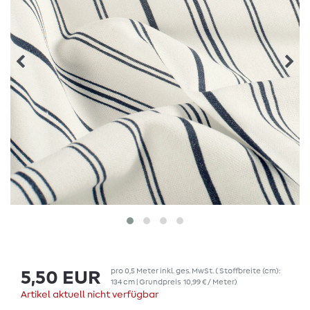
pro
0,5
Meter
inkl. ges. MwSt.
( Stoffbreite (cm):
5,50 EUR
134 cm | Grundpreis
10,99 € / Meter
)
Artikel aktuell nicht verfügbar