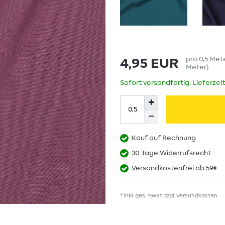
pro
0,5
Met
4,95 EUR
Meter
)
Sofort versandfertig, Lieferzei
Kauf auf Rechnung
30 Tage Widerrufsrecht
Versandkostenfrei ab 59€
* inkl. ges. MwSt. zzgl.
Versandkosten