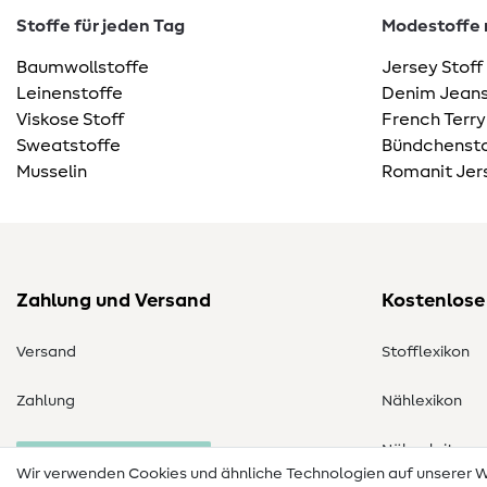
Stoffe für jeden Tag
Modestoffe m
Baumwollstoffe
Jersey Stoff
Leinenstoffe
Denim Jeans
Viskose Stoff
French Terry
Sweatstoffe
Bündchensto
Musselin
Romanit Jer
Zahlung und Versand
Kostenlose
Versand
Stofflexikon
Zahlung
Nählexikon
Nähanleitung
Bestellung widerrufen
Wir verwenden Cookies und ähnliche Technologien auf unserer