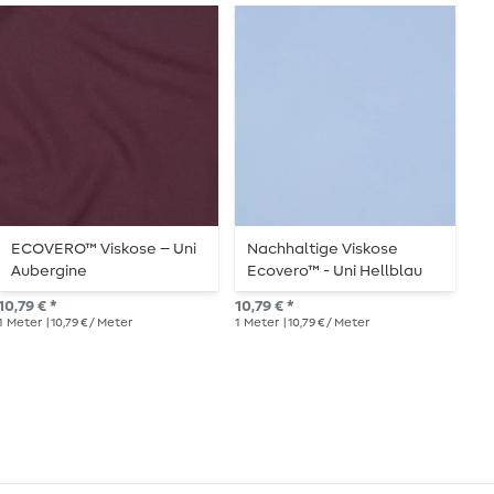
ECOVERO™ Viskose – Uni
Nachhaltige Viskose
B
Aubergine
Ecovero™ - Uni Hellblau
N
10,79 € *
10,79 € *
UVP
1
Meter
| 10,79 € / Meter
1
Meter
| 10,79 € / Meter
1
Me