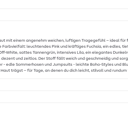
 Haut mit einem angenehm weichen, luftigen Tragegefühl – ideal f
arbvielfalt: leuchtendes Pink und kräftiges Fuchsia, ein edles, tie
Off-White, sattes Tannengrün, intensives Lila, ein elegantes Dunkelr
ezent und zeitlos. Der Stoff fällt weich und geschmeidig und sorgt
der - edle Sommerhosen und Jumpsuits - leichte Boho-Styles und 
r Haut trägst – für Tage, an denen du dich leicht, stilvoll und rundu