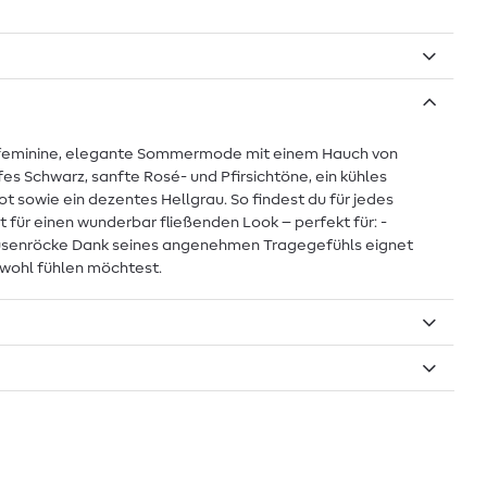
ür feminine, elegante Sommermode mit einem Hauch von
fes Schwarz, sanfte Rosé- und Pfirsichtöne, ein kühles
ot sowie ein dezentes Hellgrau. So findest du für jedes
 für einen wunderbar fließenden Look – perfekt für: -
Blusenröcke Dank seines angenehmen Tragegefühls eignet
m wohl fühlen möchtest.