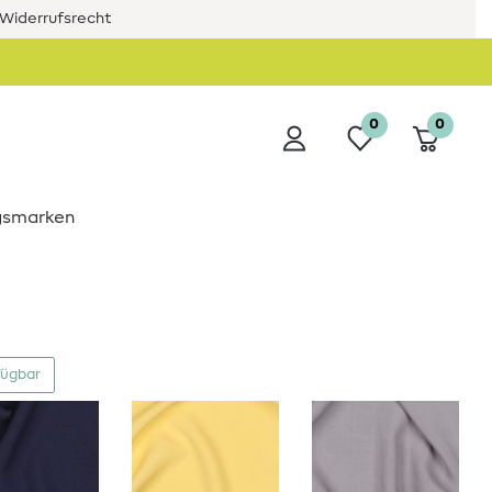
Widerrufsrecht
0
0
ngsmarken
fügbar