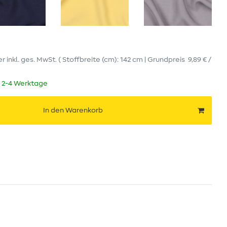
er
inkl. ges. MwSt.
( Stoffbreite (cm): 142 cm | Grundpreis
9,89 € /
t 2-4 Werktage
In den Warenkorb