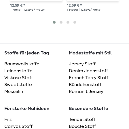
Gold
12,59 € *
12,59 € *
UVP
1
Meter
| 12,59 € / Meter
1
Meter
| 12,59 € / Meter
1
Me
Stoffe für jeden Tag
Modestoffe mit Stil
Baumwollstoffe
Jersey Stoff
Leinenstoffe
Denim Jeansstoff
Viskose Stoff
French Terry Stoff
Sweatstoffe
Bündchenstoff
Musselin
Romanit Jersey
Für starke Nähideen
Besondere Stoffe
Filz
Tencel Stoff
Canvas Stoff
Bouclé Stoff