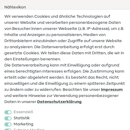
Nählexikon
Wir verwenden Cookies und ähnliche Technologien auf
Nähanleitungen
unserer Website und verarbeiten personenbezogene Daten
von Besucher:innen unserer Webseite (z.B. IP-Adresse), um z.B.
Hilfe & Kontakt
Inhalte und Anzeigen zu personalisieren, Medien von
Drittanbietern einzubinden oder Zugriffe auf unsere Website
Kontakt
zu analysieren. Die Datenverarbeitung erfolgt erst durch
Infos zum Betreiberwechsel
gesetzte Cookies. Wir teilen diese Daten mit Dritten, die wir in
den Einstellungen benennen.
FAQ
Die Datenverarbeitung kann mit Einwilligung oder aufgrund
eines berechtigten Interesses erfolgen. Die Zustimmung kann
Widerrufsrecht
erteilt oder abgelehnt werden. Es besteht das Recht, nicht
Beliebt
einzuwilligen und die Einwilligung zu einem späteren Zeitpunkt
zu ändern oder zu widerrufen. Beachten Sie unser
Impressum
und weitere Hinweise zur Verwendung personenbezogener
Stoffe
Daten in unserer
Daten­schutz­erklärung
.
Nähzubehör
Essenziell
Sale
Statistik
Marketing
Schnittmuster