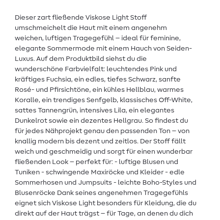
Dieser zart fließende Viskose Light Stoff
umschmeichelt die Haut mit einem angenehm
weichen, luftigen Tragegefühl – ideal für feminine,
elegante Sommermode mit einem Hauch von Seiden-
Luxus. Auf dem Produktbild siehst du die
wunderschöne Farbvielfalt: leuchtendes Pink und
kräftiges Fuchsia, ein edles, tiefes Schwarz, sanfte
Rosé- und Pfirsichtöne, ein kühles Hellblau, warmes
Koralle, ein trendiges Senfgelb, klassisches Off-White,
sattes Tannengrün, intensives Lila, ein elegantes
Dunkelrot sowie ein dezentes Hellgrau. So findest du
für jedes Nähprojekt genau den passenden Ton – von
knallig modern bis dezent und zeitlos. Der Stoff fällt
weich und geschmeidig und sorgt für einen wunderbar
fließenden Look – perfekt für: - luftige Blusen und
Tuniken - schwingende Maxiröcke und Kleider - edle
Sommerhosen und Jumpsuits - leichte Boho-Styles und
Blusenröcke Dank seines angenehmen Tragegefühls
eignet sich Viskose Light besonders für Kleidung, die du
direkt auf der Haut trägst – für Tage, an denen du dich