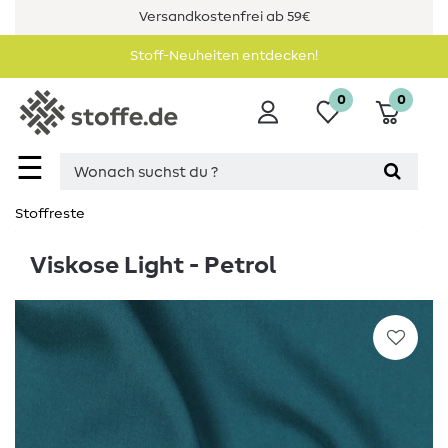
Versandkostenfrei ab 59€
Stoff-Neuheiten entdecken!
0
0
☰
Stoffreste
Viskose Light - Petrol