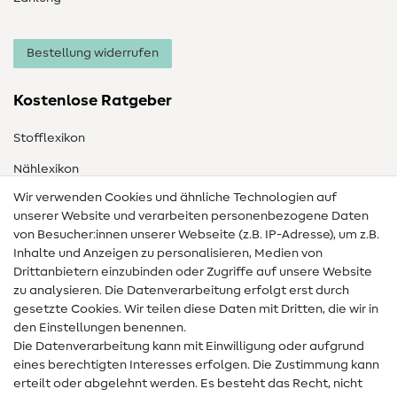
Bestellung widerrufen
Kostenlose Ratgeber
Stofflexikon
Nählexikon
Wir verwenden Cookies und ähnliche Technologien auf
Nähanleitungen
unserer Website und verarbeiten personenbezogene Daten
von Besucher:innen unserer Webseite (z.B. IP-Adresse), um z.B.
Hilfe & Kontakt
Inhalte und Anzeigen zu personalisieren, Medien von
Drittanbietern einzubinden oder Zugriffe auf unsere Website
Kontakt
zu analysieren. Die Datenverarbeitung erfolgt erst durch
Infos zum Betreiberwechsel
gesetzte Cookies. Wir teilen diese Daten mit Dritten, die wir in
den Einstellungen benennen.
FAQ
Die Datenverarbeitung kann mit Einwilligung oder aufgrund
eines berechtigten Interesses erfolgen. Die Zustimmung kann
Widerrufsrecht
erteilt oder abgelehnt werden. Es besteht das Recht, nicht