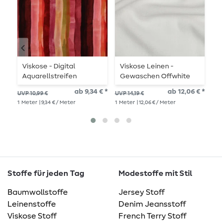
Viskose - Digital
Viskose Leinen -
B
Aquarellstreifen
Gewaschen Offwhite
B
Bordeaux
ab 9,34 € *
ab 12,06 € *
UVP 10,99 €
UVP 14,19 €
UVP
1
Meter
| 9,34 € / Meter
1
Meter
| 12,06 € / Meter
1
Me
Stoffe für jeden Tag
Modestoffe mit Stil
Baumwollstoffe
Jersey Stoff
Leinenstoffe
Denim Jeansstoff
Viskose Stoff
French Terry Stoff