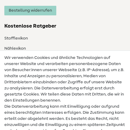
Bestellung widerrufen
Kostenlose Ratgeber
Stofflexikon
Nählexikon
Wir verwenden Cookies und ähnliche Technologien auf
Nähanleitungen
unserer Website und verarbeiten personenbezogene Daten
Hilfe & Kontakt
von Besucher:innen unserer Webseite (z.B. IP-Adresse), um z.B.
Inhalte und Anzeigen zu personalisieren, Medien von
Drittanbietern einzubinden oder Zugriffe auf unsere Website
Kontakt
zu analysieren. Die Datenverarbeitung erfolgt erst durch
Infos zum Betreiberwechsel
gesetzte Cookies. Wir teilen diese Daten mit Dritten, die wir in
den Einstellungen benennen.
FAQ
Die Datenverarbeitung kann mit Einwilligung oder aufgrund
eines berechtigten Interesses erfolgen. Die Zustimmung kann
Widerrufsrecht
erteilt oder abgelehnt werden. Es besteht das Recht, nicht
Beliebt
einzuwilligen und die Einwilligung zu einem späteren Zeitpunkt