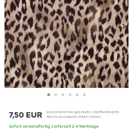
pro
0,5
Meter
inkl. ges. MwSt.
( Stoffbreite (cm):
7,50 EUR
140 cm | Grundpreis
14,99 € / Meter
)
Sofort versandfertig, Lieferzeit 2-4 Werktage