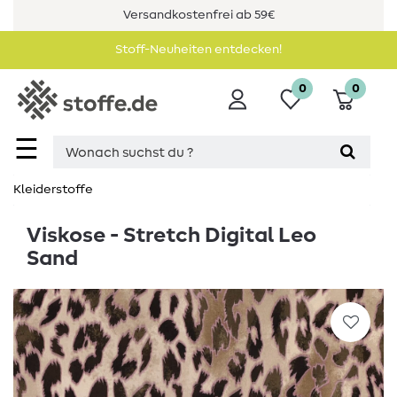
Versandkostenfrei ab 59€
Stoff-Neuheiten entdecken!
0
0
☰
Kleiderstoffe
Viskose - Stretch Digital Leo
Sand