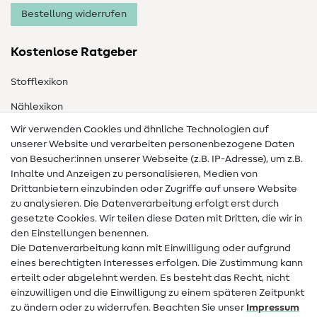
Bestellung widerrufen
Kostenlose Ratgeber
Stofflexikon
Nählexikon
Wir verwenden Cookies und ähnliche Technologien auf
Nähanleitungen
unserer Website und verarbeiten personenbezogene Daten
von Besucher:innen unserer Webseite (z.B. IP-Adresse), um z.B.
Hilfe & Kontakt
Inhalte und Anzeigen zu personalisieren, Medien von
Drittanbietern einzubinden oder Zugriffe auf unsere Website
Kontakt
zu analysieren. Die Datenverarbeitung erfolgt erst durch
Infos zum Betreiberwechsel
gesetzte Cookies. Wir teilen diese Daten mit Dritten, die wir in
den Einstellungen benennen.
FAQ
Die Datenverarbeitung kann mit Einwilligung oder aufgrund
eines berechtigten Interesses erfolgen. Die Zustimmung kann
Widerrufsrecht
erteilt oder abgelehnt werden. Es besteht das Recht, nicht
Beliebt
einzuwilligen und die Einwilligung zu einem späteren Zeitpunkt
zu ändern oder zu widerrufen. Beachten Sie unser
Impressum