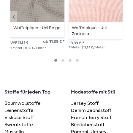
Waffelpique - Uni Beige
Waffelpique - Uni
W
Zartrosa
D
ab 11,38 € *
UVP 13,39 €
13,39 € *
13,
1
Meter
| 13,39 € / Meter
1
Me
1
Meter
| 11,38 € / Meter
Stoffe für jeden Tag
Modestoffe mit Stil
Baumwollstoffe
Jersey Stoff
Leinenstoffe
Denim Jeansstoff
Viskose Stoff
French Terry Stoff
Sweatstoffe
Bündchenstoff
Musselin
Romanit Jersey